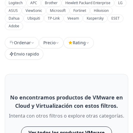
Logitech
APC
Brother
Hewlett Packard Enterprise
LG
ASUS
ViewSonic
Microsoft
Fortinet
Hikvision
Dahua
Ubiquiti
TP-Link
Veeam
Kaspersky
ESET
Adobe
Ordenar
Precio
Rating
Envio rapido
No encontramos productos de VMware en
Cloud y Virtualización con estos filtros.
Intenta con otros filtros o explore otras categorías.
Ver todos los productos VMware