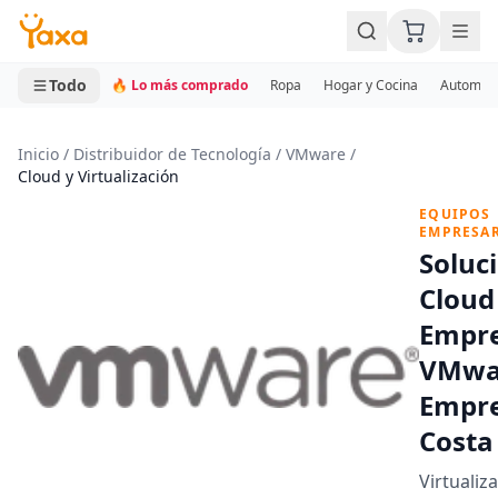
MINI CARRITO
0 productos
Todo
🔥 Lo más comprado
Ropa
Hogar y Cocina
Automotr
Inicio
/
Distribuidor de Tecnología
/
VMware
/
Cloud y Virtualización
EQUIPOS
EMPRESAR
Soluc
Cloud
Empre
VMwa
Empre
Costa
Virtualiz