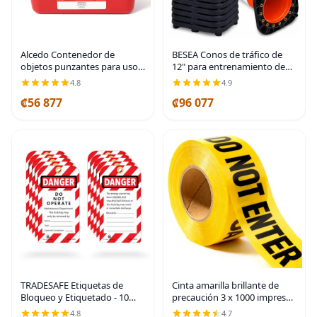
Alcedo Contenedor de
BESEA Conos de tráfico de
objetos punzantes para uso
12" para entrenamiento de
doméstico 1 galón (1
fútbol, conos deportivos,
4.8
4.9
paquete), eliminación de
conos para estacionamiento
₡56 877
₡96 077
agujas y jeringas
en carretera con collar
biopeligrosas
altamente
TRADESAFE Etiquetas de
Cinta amarilla brillante de
Bloqueo y Etiquetado - 10
precaución 3 x 1000 impresa
Etiquetas de Peligro No
en negro contrastante, 3
4.8
4.7