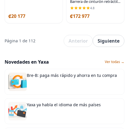
Barrera de cinturón retráctil
de montaje en pared fija
4.8
Serie CCW WMB-120 -
₡20 177
₡172 977
Cinturón negro y amarillo de
11 pies con caja
Anterior
Siguiente
Página 1 de 112
Novedades en Yaxa
Ver todas →
Bre-B: paga más rápido y ahorra en tu compra
Yaxa ya habla el idioma de más países