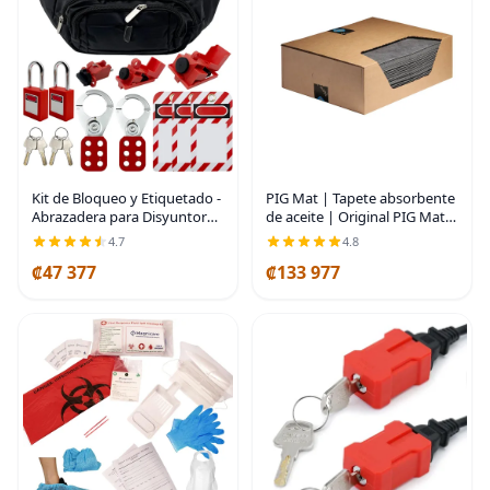
PIG Mat | Tapete absorbente
Kit de Bloqueo y Etiquetado -
de aceite | Original PIG Mat |
Abrazadera para Disyuntor
Almohadillas de alfombrilla
de Circuito, Abrazaderas de
4.8
4.7
de 15 x 20 pulgadas |
Grupo, Etiqueta, Disyuntor
₡47 377
₡133 977
Absorbe 11 galones por caja
Universal Multi-Pole con
| 100
Bolsa de