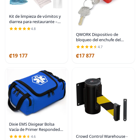
Kit de limpieza de vómitos y
diarrea para restaurante –
Cumple con OSHA | Kit de
4.8
limpieza de líquidos
QWORK Dispositivo de
corporales | Ideal para
bloqueo del enchufe del
escuelas, clínicas y
cable eléctrico, 2 paquetes de
4.7
bloqueo de enchufe de
₡19 177
₡17 877
seguridad, con llaves
diferentes, se ajusta a
Dixie EMS Dixigear Bolsa
Vacía de Primer Respondedor
II 10.5" x 5" x 8" - Azul
Crowd Control Warehouse -
4.6