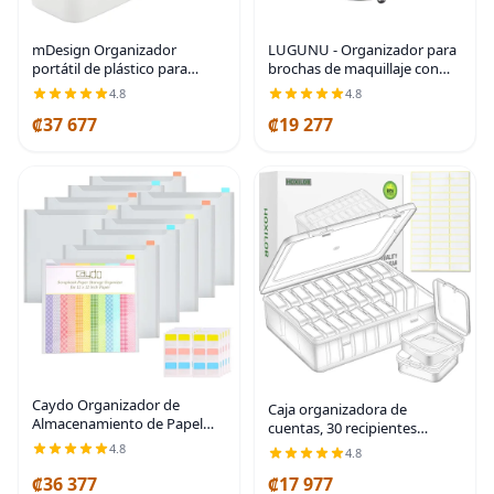
mDesign Organizador
LUGUNU - Organizador para
portátil de plástico para
brochas de maquillaje con
manualidades, cesta dividida
brillo de cristal dorado
4.8
4.8
con asa, para manualidades,
personalizado, con peine de
₡37 677
₡19 277
costura, suministros de arte,
oro, caja de almacenamiento
capacidad para
para bolígrafos
Caydo Organizador de
Caja organizadora de
Almacenamiento de Papel
cuentas, 30 recipientes
para Álbum de Recortes con
pequeños de plástico
4.8
4.8
60 Pestañas de Índice
transparente, caja de
Adhesivas, Paquete de 10
₡36 377
₡17 977
almacenamiento para