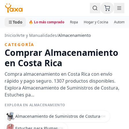
MINI CARRITO
0 productos
Todo
🔥 Lo más comprado
Ropa
Hogar y Cocina
Automotr
Inicio
/
Arte y Manualidades
/
Almacenamiento
CATEGORÍA
Comprar Almacenamiento
en Costa Rica
Compra almacenamiento en Costa Rica con envío
rápido y pago seguro. 1307 productos disponibles.
Explora Almacenamiento de Suministros de Costura,
Estuches pa...
EXPLORA EN ALMACENAMIENTO
Almacenamiento de Suministros de Costura
434
Estuches para Plumas
426