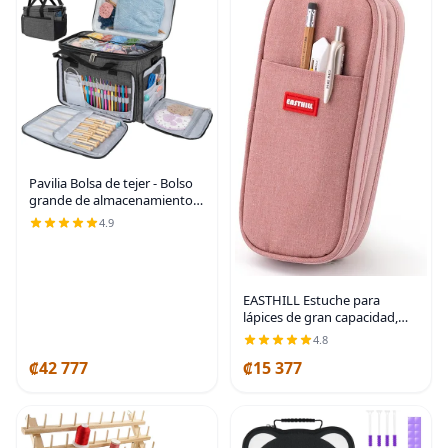
Pavilia Bolsa de tejer - Bolso
grande de almacenamiento
de hilo, organizador de
4.9
ganchillo, bolsa de proyectos
de punto, gris carbón
EASTHILL Estuche para
lápices de gran capacidad,
bolsa grande para lápices,
4.8
bolsa de papelería para
₡42 777
₡15 377
adolescentes, color rosa
oscuro Rosa profundo