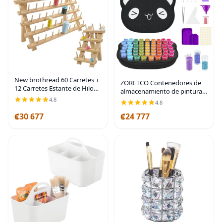
New brothread 60 Carretes +
ZORETCO Contenedores de
12 Carretes Estante de Hilo
almacenamiento de pintura
de Madera/Soporte
de diamantes, 60 ranuras,
4.8
4.8
Organizador de Hilo con
kits de pintura de diamantes,
Ganchos Colgantes para
₡30 677
₡24 777
accesorios y herramientas de
Hilos de Bordado, Acolchado
pintura de