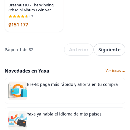
Dreamus IU - The Winning
6th Mini Album I Win ver.
L200002886
4.7
₡151 177
Anterior
Siguiente
Página 1 de 82
Novedades en Yaxa
Ver todas →
Bre-B: paga más rápido y ahorra en tu compra
Yaxa ya habla el idioma de más países