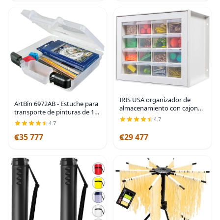
IRIS USA organizador de
ArtBin 6972AB - Estuche para
almacenamiento con cajones
transporte de pinturas de 10
pequeños, gabinete de 16
4.7
pulgadas (25,4 cm) con vista
4.7
cajones para suministros de
rápida, organizador portátil
bricolaje, piezas pequeñas,
₡35 777
₡29 477
para arte y manualidades con
tuercas, pernos,