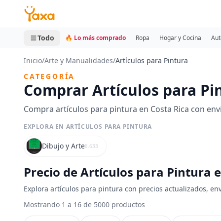
MINI CARRITO
0 productos
Todo
🔥 Lo más comprado
Ropa
Hogar y Cocina
Aut
Inicio
/
Arte y Manualidades
/
Artículos para Pintura
CATEGORÍA
Comprar Artículos para Pi
Compra artículos para pintura en Costa Rica con env
EXPLORA EN ARTÍCULOS PARA PINTURA
Dibujo y Arte
8.633
Precio de Artículos para Pintura 
Explora artículos para pintura con precios actualizados, en
Mostrando 1 a 16 de 5000 productos