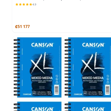
4.9
₡51 177