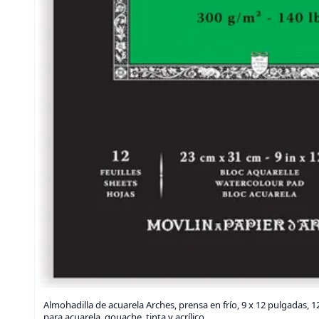
Almohadilla de acuarela Arches, prensa en frío, 9 x 12 pulgadas, 12
para acuarela, gouache, tinta y acrílico