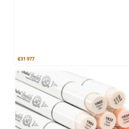
₡31 977