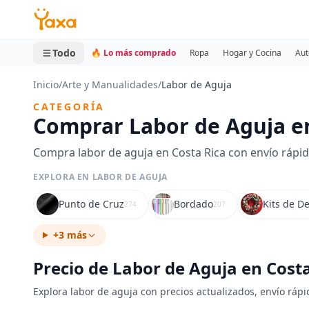
MINI CARRITO
0 productos
Todo
🔥 Lo más comprado
Ropa
Hogar y Cocina
Aut
Inicio
/
Arte y Manualidades
/
Labor de Aguja
CATEGORÍA
Comprar Labor de Aguja en
Compra labor de aguja en Costa Rica con envío rápid
EXPLORA EN LABOR DE AGUJA
Punto de Cruz
Bordado
Kits de D
274
207
+3 más
Precio de Labor de Aguja en Cost
Explora labor de aguja con precios actualizados, envío rápi