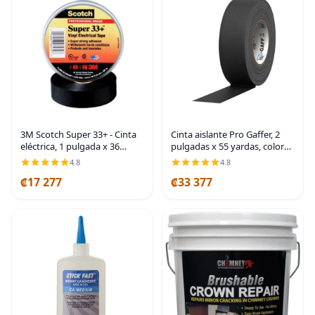
3M Scotch Super 33+ - Cinta
Cinta aislante Pro Gaffer, 2
eléctrica, 1 pulgada x 36
pulgadas x 55 yardas, color
yardas (108 pies), vinilo de
negro
4.8
4.8
alta calidad para todo tipo de
₡17 277
₡33 377
clima, resistente a la
abrasión,