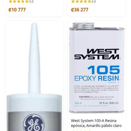
4.8
4.8
pulgadas, azul | Dense blue
₡10 777
₡36 277
PTFE tape seals threaded
plumbing
West System 105-A Resina
epóxica, Amarillo pálido claro