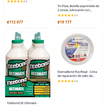
yardas (paquete de 6),
4.9
resistente y resistente a la
Tri-Flow, Botella exprimible de
intemperie para interiores o
2 onzas, lubricante con
exteriores
teflón, paquete de 2
4.9
₡112 077
₡19 177
EternaBond RoofSeal - Cinta
de reparación de sello de
techo para RV de 3.8 cm x 50
4.8
pies con microsellador UV
estable, color blanco, 35 mil
de grosor
Titebond III Ultimate -