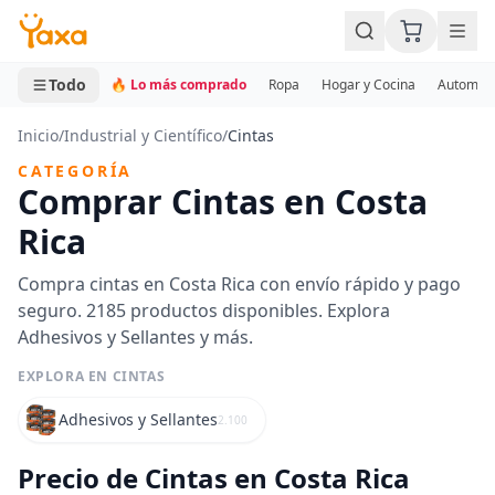
MINI CARRITO
0 productos
Todo
🔥 Lo más comprado
Ropa
Hogar y Cocina
Automotr
Inicio
/
Industrial y Científico
/
Cintas
CATEGORÍA
Comprar Cintas en Costa
Rica
Compra cintas en Costa Rica con envío rápido y pago
seguro. 2185 productos disponibles. Explora
Adhesivos y Sellantes y más.
EXPLORA EN CINTAS
Adhesivos y Sellantes
2.100
Precio de Cintas en Costa Rica