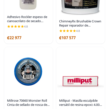
Adhesivo Rockler espeso de
cianoacrilato de secado
ChimneyRx Brushable Crown
rápido, botella de 4 onzas
Repair reparador de
4.8
chimeneas, 1 galón
4.8
₡22 977
₡107 577
Millrose 70660 Monster Roll
Milliput - Masilla esculpible
Cinta de sellado de rosca de
versátil de resina epoxi: 4.00
PTFE, 1/2 pulgada x 260
oz: amarillo gris