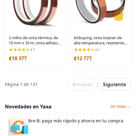
2 rollos de cinta térmica, de
Intbuying, cinta koptan de
10 mm x 33 m, cinta adhesiva
alta temperatura, resistente
resistente al calor / cinta de
al calor, cinta de sublimación,
4.7
4.7
transferencia, cinta térmica
2 rollos, 10 mm x 33 m, 100
₡18 377
₡12 777
de vinilo de sublimación, sin
pies
Anterior
Siguiente
Página 1 de 137
Novedades en Yaxa
Ver todas →
Bre-B: paga más rápido y ahorra en tu compra