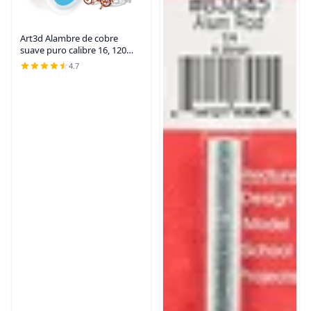
Art3d Alambre de cobre
suave puro calibre 16, 120
pies, 99.9% para
4.7
electrocultura, jardinería,
fabricación de joyas, carrete
de 1 libra | Flexible,