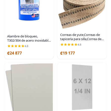
Correas de yute,Correas de
Alambre de bloqueo,
tapicería para silla,Correa de
T302/304 de acero inoxidable,
tapicería de 2 "x 10Yd | 100%
NASM20995, MS20995C,
4.8
4.8
tela de yute resistente para
ASTM A580 Cond A, AMS5697,
tapicería de arpillera,
₡24 877
₡19 177
0.020 pulg (0.51 mm), 1 lb
(0.45 kg) Lata