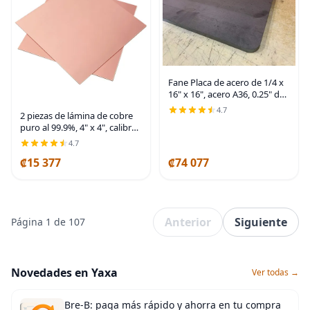
Fane Placa de acero de 1/4 x
16" x 16", acero A36, 0.25" de
grosor
4.7
2 piezas de lámina de cobre
puro al 99.9%, 4" x 4", calibre
20 (0.8mm) de grosor, placa
4.7
de cobre con película
₡15 377
₡74 077
adherida, ideal para joyería,
Anterior
Siguiente
Página 1 de 107
Novedades en Yaxa
Ver todas →
Bre-B: paga más rápido y ahorra en tu compra