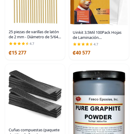
25 piezas de varillas de latón
Uinkit 3.5Mil 100Pack Hojas
de 2 mm - Diámetro de 5/64",
de Laminación
12" de longitud Barra de
Transparentes, Tamaño
4.7
4.7
torno
Menú, Bolsas de Laminado
₡15 277
₡40 577
de 11.5 x 17.5 Pulgadas,
Protector para Papeles
Cuñas compuestas (paquete