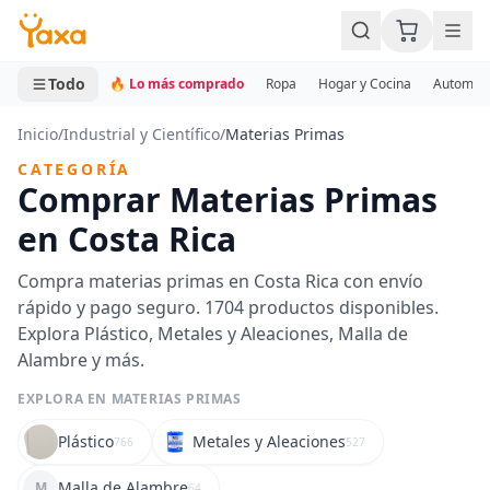
MINI CARRITO
0 productos
Todo
🔥 Lo más comprado
Ropa
Hogar y Cocina
Automotr
Inicio
/
Industrial y Científico
/
Materias Primas
CATEGORÍA
Comprar Materias Primas
en Costa Rica
Compra materias primas en Costa Rica con envío
rápido y pago seguro. 1704 productos disponibles.
Explora Plástico, Metales y Aleaciones, Malla de
Alambre y más.
EXPLORA EN MATERIAS PRIMAS
Plástico
Metales y Aleaciones
766
527
Malla de Alambre
M
64