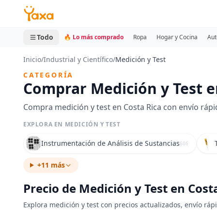
MINI CARRITO
0 productos
Todo
🔥 Lo más comprado
Ropa
Hogar y Cocina
Aut
Inicio
/
Industrial y Científico
/
Medición y Test
CATEGORÍA
Comprar Medición y Test e
Compra medición y test en Costa Rica con envío rápi
EXPLORA EN MEDICIÓN Y TEST
Instrumentación de Análisis de Sustancias
606
+11 más
Precio de Medición y Test en Cost
Explora medición y test con precios actualizados, envío ráp