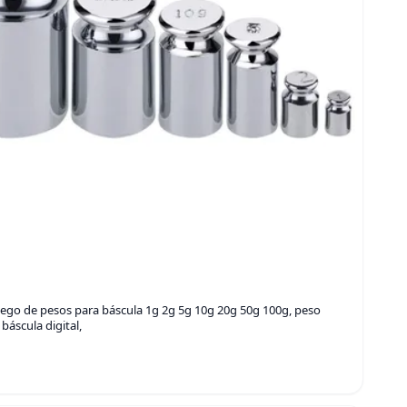
juego de pesos para báscula 1g 2g 5g 10g 20g 50g 100g, peso
áscula digital,