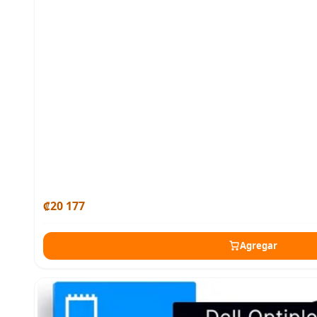
₡20 177
Agregar