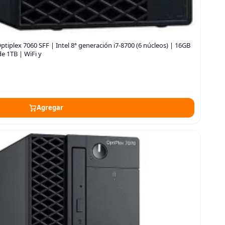
iplex 7060 SFF | Intel 8ª generación i7-8700 (6 núcleos) | 16GB
 1TB | WiFi y
Agregar