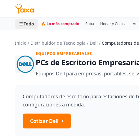
MINI CARRITO
0 productos
Todo
🔥 Lo más comprado
Ropa
Hogar y Cocina
Aut
Inicio
/
Distribuidor de Tecnología
/
Dell
/
Computadores de 
EQUIPOS EMPRESARIALES
PCs de Escritorio Empresari
Equipos Dell para empresas: portátiles, ser
Computadores de escritorio para estaciones de tra
configuraciones a medida.
Cotizar Dell