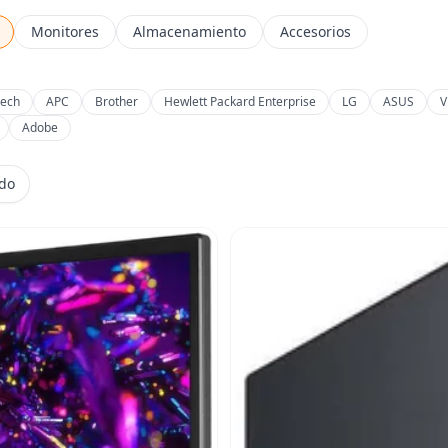
Monitores
Almacenamiento
Accesorios
tech
APC
Brother
Hewlett Packard Enterprise
LG
ASUS
V
Adobe
ido