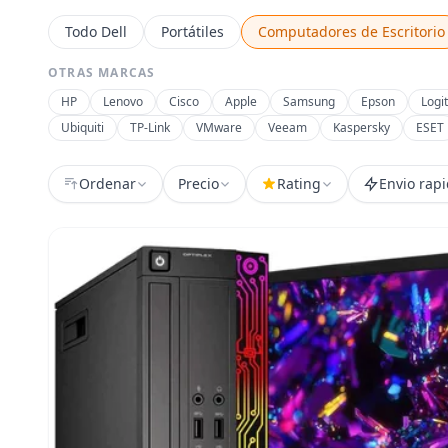
Todo Dell
Portátiles
Computadores de Escritorio
OTRAS MARCAS
HP
Lenovo
Cisco
Apple
Samsung
Epson
Logi
Ubiquiti
TP-Link
VMware
Veeam
Kaspersky
ESET
Ordenar
Precio
Rating
Envio rap