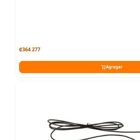
₡364 277
Agregar