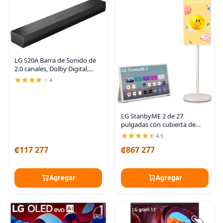
LG S20A Barra de Sonido de
2.0 canales, Dolby Digital,
Sinergia de TV, Interfaz Wow,
4
DTS Digital Surround (Nuevo
Modelo 2025)
LG StanbyME 2 de 27
pulgadas con cubierta de
folio, pantalla táctil portátil,
4.5
Dolby Vision, HDR10, modo
₡117 277
₡867 277
cineasta, batería incorporada,
rotación
Agregar
Agregar