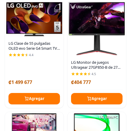
LG Clase de 55 pulgadas
OLED evo Serie G4 Smart TV
Procesador 4K Pantalla Plana
4.4
con Magic Remote
LG Monitor de juegos
Alimentado por IA con Alexa
Ultragear 27GP850-B de 27
Integrado (OLED55G4SUB,
pulgadas QHD (2560 x 1440)
4.5
Pantalla Nano IPS 1 ms
₡1 499 677
₡404 777
Tiempo de respuesta 165Hz
Frecuencia de
Agregar
Agregar