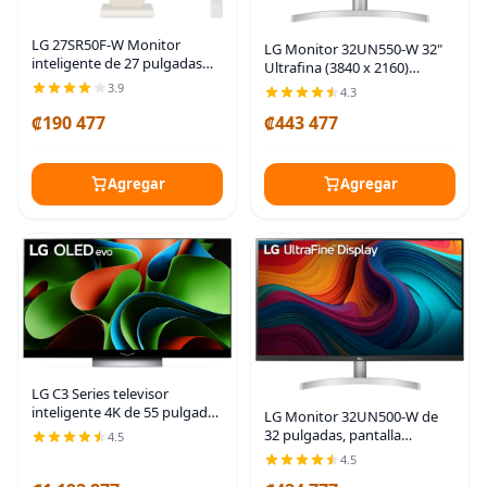
LG 27SR50F-W Monitor
LG Monitor 32UN550-W 32"
inteligente de 27 pulgadas
Ultrafina (3840 x 2160)
FHD (1920 x 1080), pantalla
Pantalla, gama de colores
3.9
4.3
IPS, webOS 23, HDR 10, x2
DCI-P3 90%, HDR 10, AMD
altavoces incorporados,
₡190 477
₡443 477
FreeSync, diseño sin bordes,
AirPlay 2, pantalla
soporte de
Agregar
Agregar
LG C3 Series televisor
inteligente 4K de 55 pulgadas
LG Monitor 32UN500-W de
OLED evo con procesador
32 pulgadas, pantalla
4.5
Smart de pantalla plana para
ultrafina (3840 x 2160), AMD
4.5
juegos con control remoto
FreeSync, DCI-P3 gama de
mágico