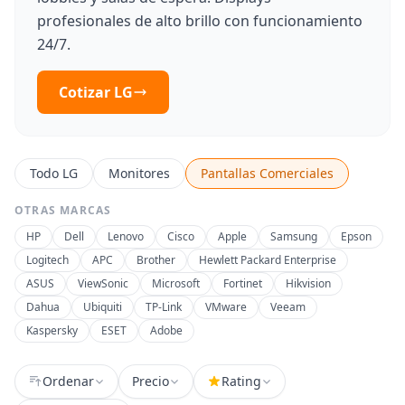
profesionales de alto brillo con funcionamiento
24/7.
Cotizar LG
Todo LG
Monitores
Pantallas Comerciales
OTRAS MARCAS
HP
Dell
Lenovo
Cisco
Apple
Samsung
Epson
Logitech
APC
Brother
Hewlett Packard Enterprise
ASUS
ViewSonic
Microsoft
Fortinet
Hikvision
Dahua
Ubiquiti
TP-Link
VMware
Veeam
Kaspersky
ESET
Adobe
Ordenar
Precio
Rating