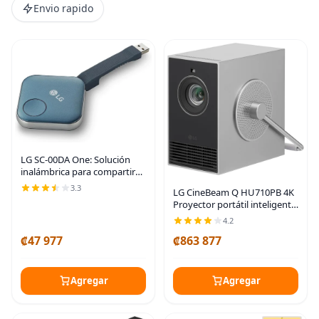
Envio rapido
LG SC-00DA One: Solución
inalámbrica para compartir
pantalla compartida rápida
3.3
LG CineBeam Q HU710PB 4K
con conectividad USB 2.0 tipo
Proyector portátil inteligente
A, Wi-Fi integrado y control
con ajuste de pantalla
remoto de
4.2
automático, enfoque
₡47 977
₡863 877
automático, láser RGB, hasta
154% DCI-P3
Agregar
Agregar