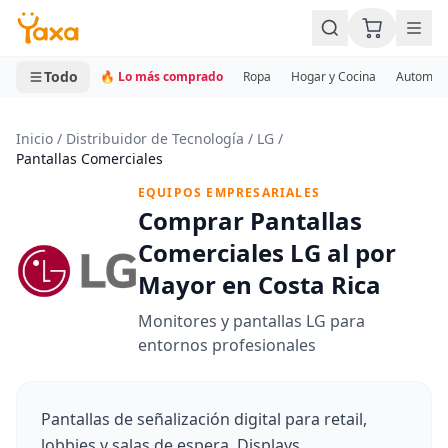
MINI CARRITO
0 productos
Todo
🔥 Lo más comprado
Ropa
Hogar y Cocina
Automotr
Inicio
/
Distribuidor de Tecnología
/
LG
/
Pantallas Comerciales
EQUIPOS EMPRESARIALES
Comprar Pantallas
Comerciales LG al por
Mayor en Costa Rica
Monitores y pantallas LG para
entornos profesionales
Pantallas de señalización digital para retail,
lobbies y salas de espera. Displays