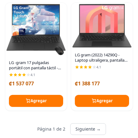
LG gram (2022) 14Z90Q -
Laptop ultraligera, pantalla
LG -gram 17 pulgadas
IPS de 14 pulgadas (1920 x
4.1
portátil con pantalla táctil -
1200), procesador Intel Evo
Intel Ultra 7 Beat Ryzen 7
4.1
12ª generación i7 1260P, 32
7735U - 32GB RAM -1TB PCIe
GB LPDDR5,
₡1 537 077
₡1 388 177
SSD -Windows 11 Pro -
Teclado
Agregar
Agregar
Página 1 de 2
Siguiente →