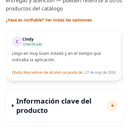
entregas y atención — pueden referirse a otros
productos del catálogo
¿Yaxa es confiable? Ver todas las opiniones
Cindy
C
Verificado
Llego en muy buen estado y en el tiempo que
indicaba la aplicación.
i
Ohuhu Marcadores de alcohol con punta de pincel – Juego de marcadores artísticos de doble punta con certificación AP para artistas adultos
27 de may de 2026
Información clave del
+
producto