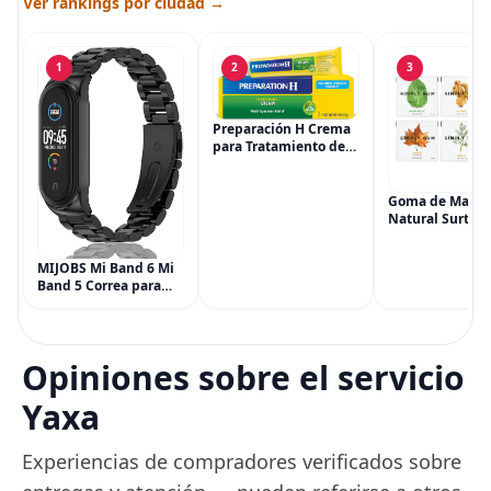
Ver rankings por ciudad →
1
2
3
Preparación H Crema
para Tratamiento de
Síntomas de
Hemorroides (0.9
onzas tubo), Alivio del
Goma de Masca
Dolor de Máxima
Natural Surtida
Potencia
Simply Gum, si
Multisíntoma con Aloe
Vegana, 6 paqu
MIJOBS Mi Band 6 Mi
(90 piezas), inc
Band 5 Correa para
Menta, Canela,
Xiaomi Mi Band 4 3,
Jengibre, Hinojo
Correa de reloj de
Arce
acero inoxidable
Pulsera de repuesto
Opiniones sobre el servicio
de metal para Mi
Smart Band 6
Yaxa
Experiencias de compradores verificados sobre