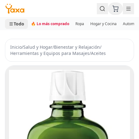
MINI CARRITO
0 productos
Todo
🔥 Lo más comprado
Ropa
Hogar y Cocina
Automotr
Inicio
/
Salud y Hogar
/
Bienestar y Relajación
/
Herramientas y Equipos para Masajes
/
Aceites