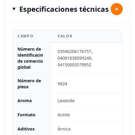
Especificaciones técnicas
+
CAMPO
VALOR
Número de
03596206176757,
identificacin
04001638099240,
de comercio
04150003579952
global
Número de
9924
pieza
Aroma
Lavanda
Formato
Aceite
Aditivos
Árnica