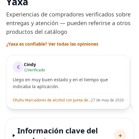
Yaxa
Experiencias de compradores verificados sobre
entregas y atención — pueden referirse a otros
productos del catálogo
¿Yaxa es confiable? Ver todas las opiniones
Cindy
C
Verificado
Llego en muy buen estado y en el tiempo que
indicaba la aplicación.
i
Ohuhu Marcadores de alcohol con punta de pincel – Juego de marcadores artísticos de doble punta con certificación AP para artistas adultos
27 de may de 2026
Información clave del
+