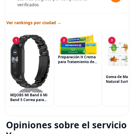
verificados
Ver rankings por ciudad →
1
2
3
Preparación H Crema
para Tratamiento de
Síntomas de
Hemorroides (0.9
onzas tubo), Alivio del
Goma de Masca
Dolor de Máxima
Natural Surtida
Potencia
Simply Gum, si
Multisíntoma con Aloe
Vegana, 6 paqu
MIJOBS Mi Band 6 Mi
(90 piezas), inc
Band 5 Correa para
Menta, Canela,
Xiaomi Mi Band 4 3,
Jengibre, Hinojo
Correa de reloj de
Arce
acero inoxidable
Pulsera de repuesto
Opiniones sobre el servicio
de metal para Mi
Smart Band 6