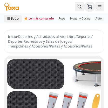
MINI CARRITO
0 productos
Todo
🔥 Lo más comprado
Ropa
Hogar y Cocina
Automotr
Inicio
/
Deportes y Actividades al Aire Libre
/
Deportes
/
Deportes Recreativos y Salas de Juegos
/
Trampolines y Accesorios
/
Partes y Accesorios
/
Partes