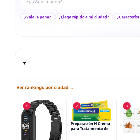
¿Vale la pena?
¿Llega rápido a mi ciudad?
¿Característ
Ver rankings por ciudad →
1
2
3
Preparación H Crema
para Tratamiento de
Síntomas de
Hemorroides (0.9