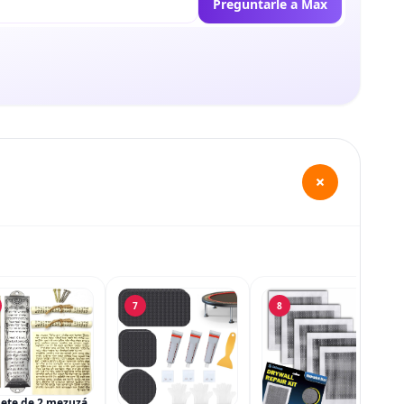
Preguntarle a Max
+
7
8
ete de 2 mezuzá