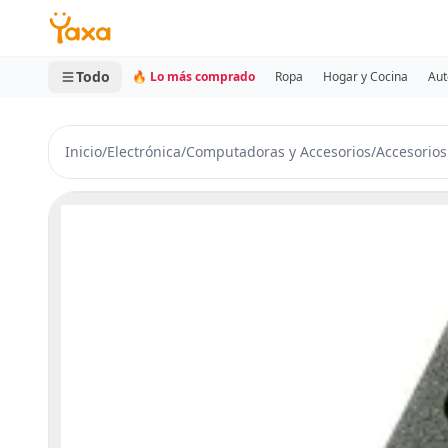
MINI CARRITO
0 productos
Todo
🔥 Lo más comprado
Ropa
Hogar y Cocina
Aut
Inicio
/
Electrónica
/
Computadoras y Accesorios
/
Accesorio