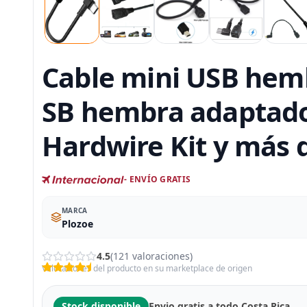
Cable mini USB hemb
SB hembra adaptado
Hardwire Kit y más d
- ENVÍO GRATIS
MARCA
Plozoe
4.5
(121 valoraciones)
Valoraciones del producto en su marketplace de origen
Stock disponible
Envio gratis a todo Costa Rica