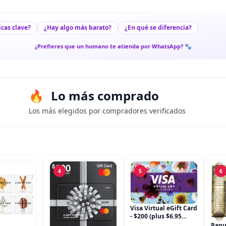
icas clave?
¿Hay algo más barato?
¿En qué se diferencia?
¿Prefieres que un humano te atienda por WhatsApp? 🐾
Lo más comprado
Los más elegidos por compradores verificados
4
5
6
Visa Virtual eGift Card
- $200 (plus $6.95
Purchase Fee) For
Paqu