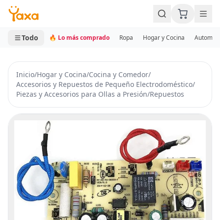
MINI CARRITO
0 productos
Todo
🔥 Lo más comprado
Ropa
Hogar y Cocina
Automotr
Inicio
/
Hogar y Cocina
/
Cocina y Comedor
/
Accesorios y Repuestos de Pequeño Electrodoméstico
/
Piezas y Accesorios para Ollas a Presión
/
Repuestos