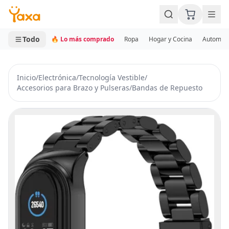
MINI CARRITO
0 productos
Todo
🔥 Lo más comprado
Ropa
Hogar y Cocina
Automotr
Inicio
/
Electrónica
/
Tecnología Vestible
/
Accesorios para Brazo y Pulseras
/
Bandas de Repuesto