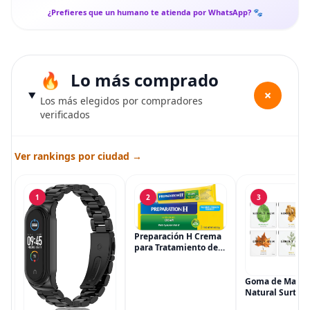
¿Prefieres que un humano te atienda por WhatsApp? 🐾
Lo más comprado
+
Los más elegidos por compradores
verificados
Ver rankings por ciudad →
1
2
3
Preparación H Crema
para Tratamiento de
Síntomas de
Hemorroides (0.9
onzas tubo), Alivio del
Goma de Masca
Dolor de Máxima
Natural Surtida
Potencia
Simply Gum, si