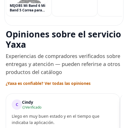
Multisíntoma con Aloe
Vegana, 6 paqu
MIJOBS Mi Band 6 Mi
(90 piezas), inc
Band 5 Correa para
Menta, Canela,
Xiaomi Mi Band 4 3,
Jengibre, Hinojo
Correa de reloj de
Arce
acero inoxidable
Pulsera de repuesto
Opiniones sobre el servicio
de metal para Mi
Smart Band 6
Yaxa
Experiencias de compradores verificados sobre
entregas y atención — pueden referirse a otros
productos del catálogo
¿Yaxa es confiable? Ver todas las opiniones
Cindy
C
Verificado
Llego en muy buen estado y en el tiempo que
indicaba la aplicación.
i