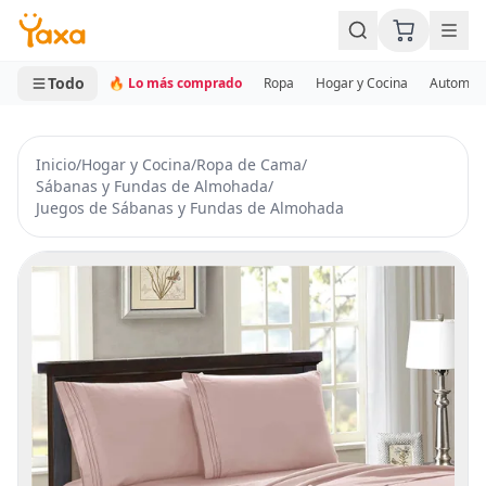
MINI CARRITO
0 productos
Todo
🔥 Lo más comprado
Ropa
Hogar y Cocina
Automotr
Inicio
/
Hogar y Cocina
/
Ropa de Cama
/
Sábanas y Fundas de Almohada
/
Juegos de Sábanas y Fundas de Almohada