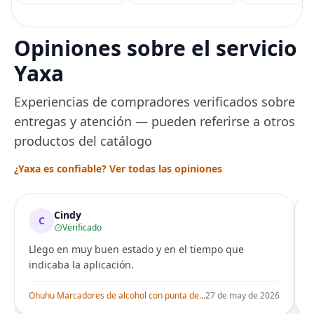
Xiaomi Mi Band 4 3,
Jengibre, Hinojo
Correa de reloj de
Arce
acero inoxidable
Pulsera de repuesto
Opiniones sobre el servicio
de metal para Mi
Smart Band 6
Yaxa
Experiencias de compradores verificados sobre
entregas y atención — pueden referirse a otros
productos del catálogo
¿Yaxa es confiable? Ver todas las opiniones
Cindy
C
Verificado
Llego en muy buen estado y en el tiempo que
indicaba la aplicación.
i
Ohuhu Marcadores de alcohol con punta de pincel – Juego de marcadores artísticos de doble punta con certificación AP para artistas adultos
27 de may de 2026