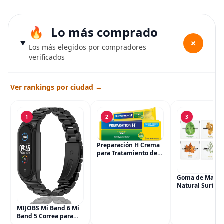
Lo más comprado
+
Los más elegidos por compradores
verificados
Ver rankings por ciudad →
1
2
3
Preparación H Crema
para Tratamiento de
Síntomas de
Hemorroides (0.9
onzas tubo), Alivio del
Goma de Masca
Dolor de Máxima
Natural Surtida
Potencia
Simply Gum, si
Multisíntoma con Aloe
Vegana, 6 paqu
MIJOBS Mi Band 6 Mi
(90 piezas), inc
Band 5 Correa para
Menta, Canela,