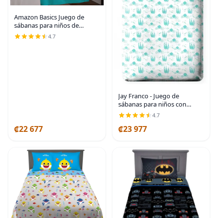
Amazon Basics Juego de
sábanas para niños de
microfibra ligera, suave y fácil
4.7
de lavar, 3 piezas, tamaño
Twin, Aqua brillante, diseño
sólido
Jay Franco - Juego de
sábanas para niños con
sábana bajera, sábana
4.7
encimera y funda para
₡22 677
₡23 977
almohada - Ropa de cama
ultra suave con funda para
almohada