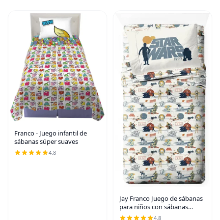
Franco - Juego infantil de
sábanas súper suaves
4.8
Jay Franco Juego de sábanas
para niños con sábanas
bajeras, planas y funda de
4.8