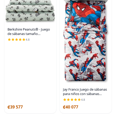
Berkshire Peanuts® - Juego
de sábanas tamaño
individual, 3 piezas, diseño de
4.8
personajes lindos Snoopy de
microfibra suave, mini
Snoopy y Woodstock
Jay Franco Juego de sábanas
para niños con sábanas
bajeras, planas y funda de
4.8
almohada, ropa de cama
₡39 577
₡40 077
ultrasuave con funda de
almohada para