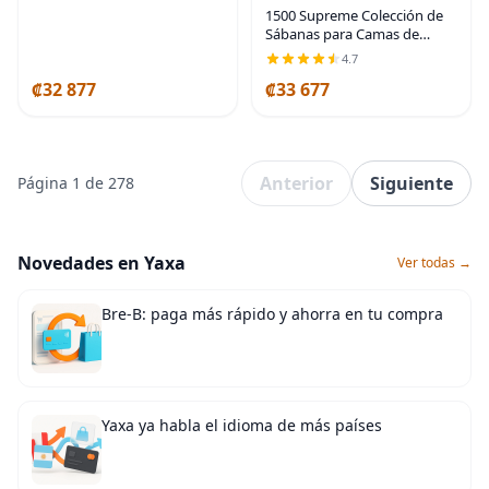
bajeras de microfibra con
1500 Supreme Colección de
bolsillo profundo de 15
Sábanas para Camas de
Niños - Juegos de Sábanas
4.7
Divertidos, Coloridos y
₡32 877
₡33 677
Cómodos para Niños y Niñas
Pequeños - Bolsillo
Anterior
Siguiente
Página 1 de 278
Novedades en Yaxa
Ver todas →
Bre-B: paga más rápido y ahorra en tu compra
Yaxa ya habla el idioma de más países