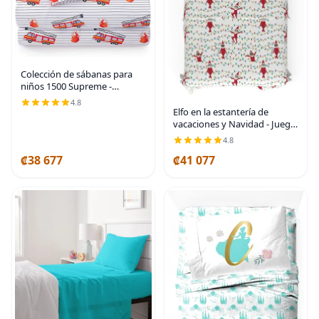
Colección de sábanas para
niños 1500 Supreme -
Divertido, colorido y cómodo
4.8
juego de sábanas para niños
Elfo en la estantería de
y niñas, sábanas para camas
vacaciones y Navidad - Juego
Twin XL, camión
de sábanas súper suaves
4.8
100% algodón franela,
₡38 677
₡41 077
tamaño matrimonial,
(producto oficialmente