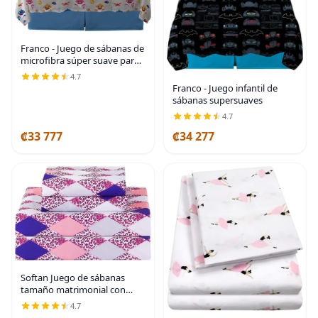
Franco - Juego de sábanas de
microfibra súper suave para
niños, tamaño matrimonial,
4.7
Baby Shark
Franco - Juego infantil de
sábanas supersuaves
4.7
₡33 777
₡34 277
Softan Juego de sábanas
tamaño matrimonial con
estampado geométrico de
4.7
rombos y leopardo, sábanas