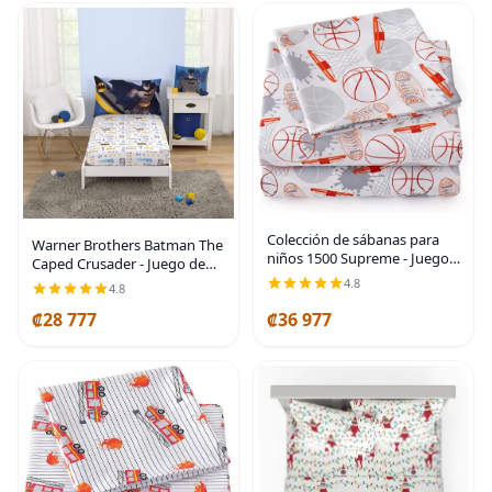
Colección de sábanas para
Warner Brothers Batman The
niños 1500 Supreme - Juego
Caped Crusader - Juego de
de sábanas coloridas,
sábanas de 2 piezas para
4.8
4.8
divertidas y cómodas para
niños pequeños, sábana
niños y niñas. Bolsillo
₡28 777
₡36 977
bajera ajustable y funda de
profundo, no se Deporte
almohada reversible