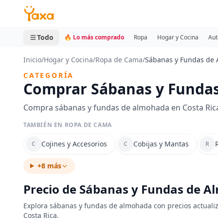
MINI CARRITO
0 productos
Todo
🔥 Lo más comprado
Ropa
Hogar y Cocina
Aut
Inicio
/
Hogar y Cocina
/
Ropa de Cama
/
Sábanas y Fundas de
CATEGORÍA
Comprar Sábanas y Fundas
Compra sábanas y fundas de almohada en Costa Rica 
TAMBIÉN EN ROPA DE CAMA
Cojines y Accesorios
Cobijas y Mantas
C
C
R
+8 más
Precio de Sábanas y Fundas de A
Explora sábanas y fundas de almohada con precios actualiz
Costa Rica.