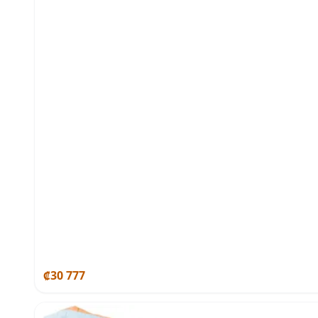
₡30 777