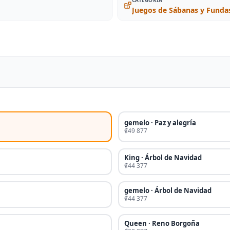
Juegos de Sábanas y Fund
gemelo · Paz y alegría
₡49 877
King · Árbol de Navidad
₡44 377
gemelo · Árbol de Navidad
₡44 377
Queen · Reno Borgoña