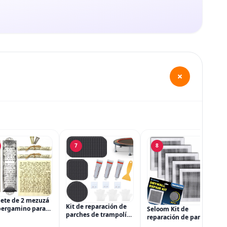
+
7
8
ete de 2 mezuzá
Kit de reparación de
pergamino para
Seloom Kit de
parches de trampolín
ta, mezuzá judía
reparación de paneles
de 3 tamaños
puerta, cajas de
de yeso, tamaño