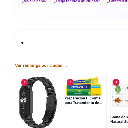
¿Vale la pena?
¿Llega rápido a mi ciudad?
¿Característ
Ver rankings por ciudad →
1
2
3
Preparación H Crema
para Tratamiento de
Síntomas de
Hemorroides (0.9
onzas tubo), Alivio del
Goma de 
Dolor de Máxima
Natural Su
Potencia
Simply Gu