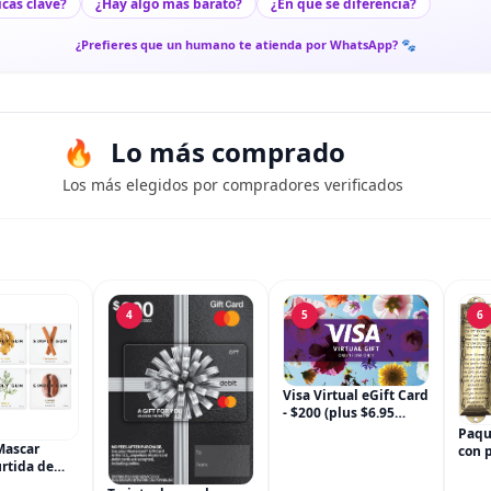
icas clave?
¿Hay algo más barato?
¿En qué se diferencia?
¿Prefieres que un humano te atienda por WhatsApp? 🐾
Lo más comprado
Los más elegidos por compradores verificados
4
5
6
Visa Virtual eGift Card
- $200 (plus $6.95
Purchase Fee) For
Paqu
Online Use Only
Mascar
con 
rtida de
puer
m, sin OGM,
para 