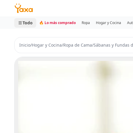
MINI CARRITO
0 productos
Todo
🔥 Lo más comprado
Ropa
Hogar y Cocina
Aut
Inicio
/
Hogar y Cocina
/
Ropa de Cama
/
Sábanas y Fundas 