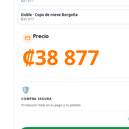
₡41 677
Doble · Copo de nieve Borgoña
₡35 977
Precio
₡38 877
🛡️
COMPRA SEGURA
Proteccion total en tu pago y tu pedido.