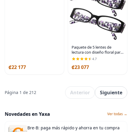
Paquete de 5 lentes de
lectura con diseño floral para
mujer, incluye lectores de sol
4.7
₡22 177
₡23 077
Anterior
Siguiente
Página 1 de 212
Novedades en Yaxa
Ver todas →
Bre-B: paga más rápido y ahorra en tu compra