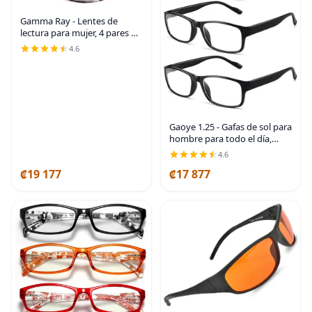
Gamma Ray - Lentes de
lectura para mujer, 4 pares de
lectores de moda para mujer
4.6
Gaoye 1.25 - Gafas de sol para
hombre para todo el día,
lectores de computadora con
4.6
protección de luz azul,
₡19 177
₡17 877
paquete económico