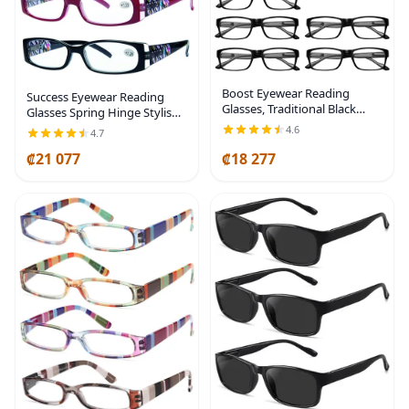
Boost Eyewear Reading
Success Eyewear Reading
Glasses, Traditional Black
Glasses Spring Hinge Stylish
Frames, with Spring Loaded
Designed Readers Womens
4.6
4.7
Hinges
Glasses for Reading 4 pk
₡21 077
₡18 277