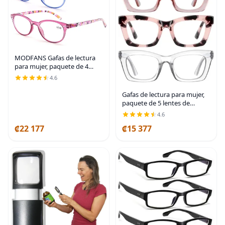
MODFANS Gafas de lectura
para mujer, paquete de 4
unidades, lectores de moda
4.6
para mujer, 0.5 de fuerza,
comodidad para lectura,
Gafas de lectura para mujer,
lentes de brazo con
paquete de 5 lentes de
lectura con bloqueo de luz
4.6
azul con bisagra de resorte
₡22 177
₡15 377
para computadora