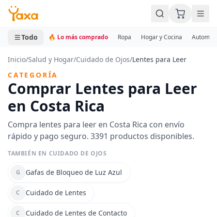
MINI CARRITO
0 productos
Todo
🔥 Lo más comprado
Ropa
Hogar y Cocina
Automotr
Inicio
/
Salud y Hogar
/
Cuidado de Ojos
/
Lentes para Leer
CATEGORÍA
Comprar Lentes para Leer
en Costa Rica
Compra lentes para leer en Costa Rica con envío
rápido y pago seguro. 3391 productos disponibles.
TAMBIÉN EN CUIDADO DE OJOS
Gafas de Bloqueo de Luz Azul
G
Cuidado de Lentes
C
Cuidado de Lentes de Contacto
C