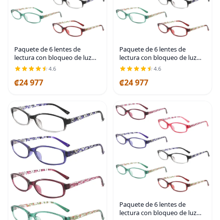
Paquete de 6 lentes de
Paquete de 6 lentes de
lectura con bloqueo de luz
lectura con bloqueo de luz
azul, lectores de bisagra de
azul, lectores de bisagra de
4.6
4.6
resorte para mujer con
resorte para mujer con
₡24 977
₡24 977
patrón impreso, anteojos UV
patrón impreso, anteojos UV
antirreflejos para
antirreflejos para
Paquete de 6 lentes de
lectura con bloqueo de luz