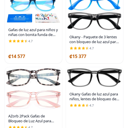
Gafas de luz azul para niños y
niñas con bonita funda de
Okany - Paquete de 3 lentes
automóvil, protección UV400,
4.7
con bloqueo de luz azul para
antirayos azules, edades de 3
niños y niñas de 3 a 10 años |
4.7
a 12 años
Total eye fatigue & dry eyes
₡14 577
₡15 377
digital strain shield with
Okany Gafas de luz azul para
niños, lentes de bloqueo de
luz azul para niñas y niños,
4.7
antirreflejos, para juegos de
computadora, gafas de
AZorb 2Pack Gafas de
protección
Bloqueo de Luz Azul para
Niños - TR90 Gafas de
4.7