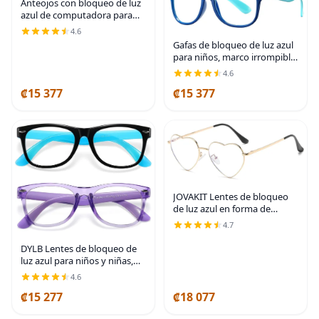
Anteojos con bloqueo de luz
azul de computadora para
niños y niñas de 3 a 12 años,
4.6
antifatiga visual
Gafas de bloqueo de luz azul
para niños, marco irrompible
para niños y niñas (3-12 años)
4.6
₡15 377
₡15 377
JOVAKIT Lentes de bloqueo
de luz azul en forma de
corazón para mujer, estilo
4.7
vintage, encantador, lentes
con marco de metal
DYLB Lentes de bloqueo de
luz azul para niños y niñas,
paquete de 2, anteojos de
4.6
computadora para niños de 3
₡15 277
₡18 077
a 9 años, antiluz azul y dolor
de Negro