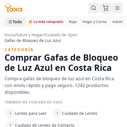
MINI CARRITO
0 productos
Todo
🔥 Lo más comprado
Ropa
Hogar y Cocina
Automotr
Inicio
/
Salud y Hogar
/
Cuidado de Ojos
/
Gafas de Bloqueo de Luz Azul
CATEGORÍA
Comprar Gafas de Bloqueo
de Luz Azul en Costa Rica
Compra gafas de bloqueo de luz azul en Costa Rica
con envío rápido y pago seguro. 1242 productos
disponibles.
TAMBIÉN EN CUIDADO DE OJOS
Lentes para Leer
Cuidado de Lentes
L
C
Cuidado de Lentes de Contacto
C