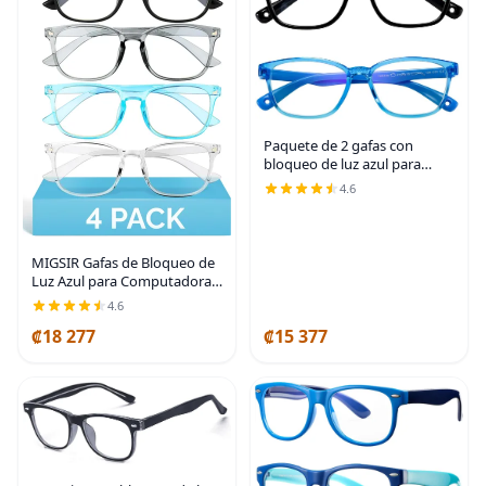
Paquete de 2 gafas con
bloqueo de luz azul para
niños, antifatiga visual y
4.6
protección UV, gafas para
computadora, videojuegos,
TV, teléfono para
MIGSIR Gafas de Bloqueo de
Luz Azul para Computadora y
Juegos, Gafas de Moda Falsas
4.6
que Ayudan a Reducir la
₡18 277
₡15 377
Fatiga Visual para Mujeres y
Hombres