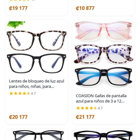
Pantalla de Computadora
₡19 177
₡10 877
Irrompibles para Niños y
Niñas
Lentes de bloqueo de luz azul
para niños, niñas, para
computadora, juegos,
4.7
COASION Gafas de pantalla
televisión, marco de anteojos
azul para niños de 3 a 12
ligeros
años, paquete de 3 gafas de
4.7
bloqueo de luz azul para
₡20 177
₡21 177
niñas y niños, anteojos falsos
para