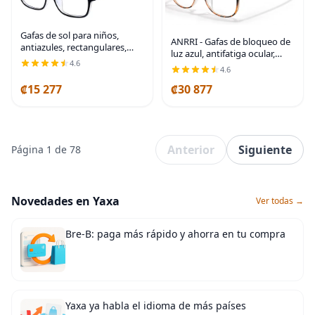
Gafas de sol para niños,
ANRRI - Gafas de bloqueo de
antiazules, rectangulares,
luz azul, antifatiga ocular,
antigolpes, con luz azul,
4.6
gafas para computadora,
4.6
UV400, antirreflejos, Negro
filtro UV400, marco ligero,
₡15 277
₡30 877
para mujeres y hombres
Anterior
Siguiente
Página 1 de 78
Novedades en Yaxa
Ver todas →
Bre-B: paga más rápido y ahorra en tu compra
Yaxa ya habla el idioma de más países