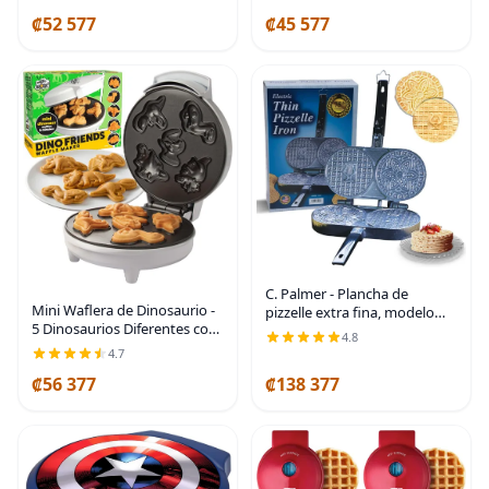
₡52 577
₡45 577
C. Palmer - Plancha de
Mini Waflera de Dinosaurio -
pizzelle extra fina, modelo
5 Dinosaurios Diferentes con
7500, máquina eléctrica de
4.8
Forma 3D de Doble Cara en
pizzelle, fabricada en Estados
4.7
Minutos - Diversión de
Unidos
₡56 377
₡138 377
Desayuno para Niños y
Adultos con