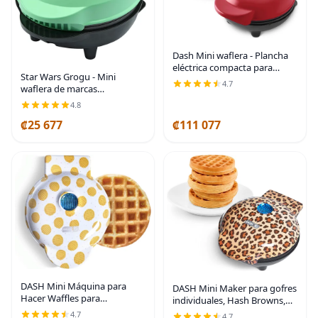
Dash Mini waflera - Plancha
eléctrica compacta para
Star Wars Grogu - Mini
golosinas caseras creativas -
4.7
waflera de marcas
Superficie antiadherente de
seleccionadas,
PTFE - Fácil de limpiar -
4.8
electrodoméstico para gofres
Perfecto
₡25 677
₡111 077
pequeños y redondos, la
plancha para gofres con
temática
DASH Mini Máquina para
DASH Mini Maker para gofres
Hacer Waffles para
individuales, Hash Browns,
Individuos, Paninis, Hash
Keto Chaffles con superficies
4.7
4.7