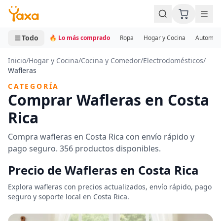
MINI CARRITO
0 productos
Todo
🔥 Lo más comprado
Ropa
Hogar y Cocina
Automotr
Inicio
/
Hogar y Cocina
/
Cocina y Comedor
/
Electrodomésticos
/
Wafleras
CATEGORÍA
Comprar Wafleras en Costa
Rica
Compra wafleras en Costa Rica con envío rápido y
pago seguro. 356 productos disponibles.
Precio de Wafleras en Costa Rica
Explora wafleras con precios actualizados, envío rápido, pago
seguro y soporte local en Costa Rica.