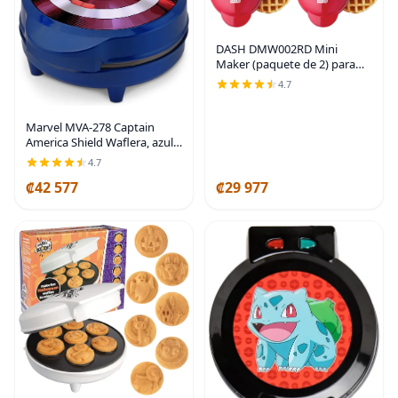
DASH DMW002RD Mini
Maker (paquete de 2) para
gofres individuales Hash
4.7
Browns, keto Chaffles con
superficies antiadherentes
fáciles de limpiar, 4 Rojo
Marvel MVA-278 Captain
America Shield Waflera, azul,
Captain America, Azul
4.7
₡42 577
₡29 977