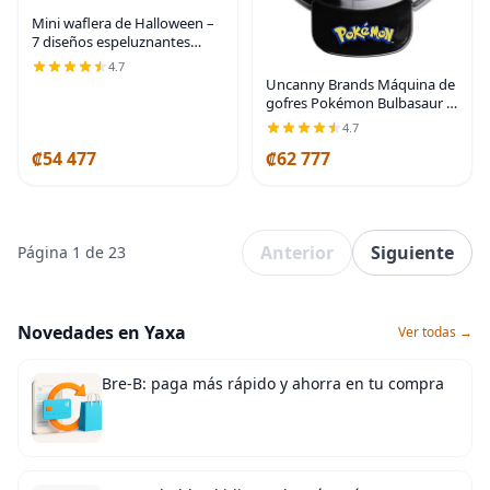
Mini waflera de Halloween –
7 diseños espeluznantes
diferentes, hace que el
4.7
desayuno sea divertido con
Uncanny Brands Máquina de
la plancha eléctrica
gofres Pokémon Bulbasaur -
antiadherente con una
Haz gofres Bulbasaur -
4.7
Electrodoméstico de cocina
₡54 477
₡62 777
Anterior
Siguiente
Página 1 de 23
Novedades en Yaxa
Ver todas →
Bre-B: paga más rápido y ahorra en tu compra