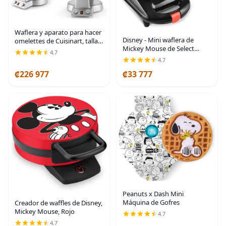
Waflera y aparato para hacer
Disney - Mini waflera de
omelettes de Cuisinart, talla
Mickey Mouse de Select
única , Acero inoxidable
4.7
Brands - Cocina gofres lindos
4.7
con forma de Mickey Mouse -
₡226 977
₡33 777
Con revestimiento
antiadherente y pies
Peanuts x Dash Mini
Máquina de Gofres
Creador de waffles de Disney,
Mickey Mouse, Rojo
4.7
4.7