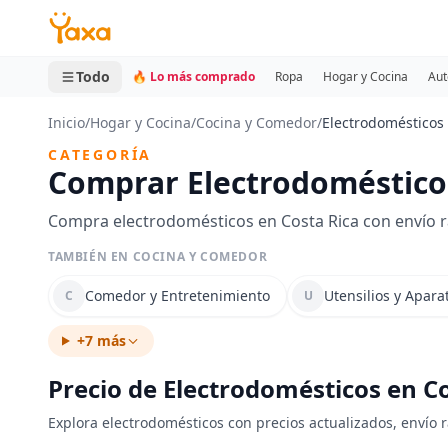
MINI CARRITO
0 productos
Todo
🔥 Lo más comprado
Ropa
Hogar y Cocina
Aut
Inicio
/
Hogar y Cocina
/
Cocina y Comedor
/
Electrodomésticos
CATEGORÍA
Comprar Electrodomésticos
Compra electrodomésticos en Costa Rica con envío r
TAMBIÉN EN COCINA Y COMEDOR
Comedor y Entretenimiento
Utensilios y Apara
C
U
+7 más
Precio de Electrodomésticos en C
Explora electrodomésticos con precios actualizados, envío r