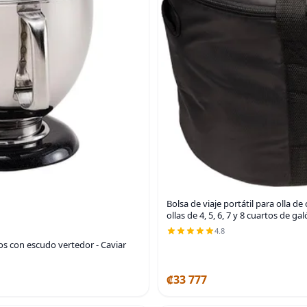
Bolsa de viaje portátil para olla d
ollas de 4, 5, 6, 7 y 8 cuartos de ga
4.8
os con escudo vertedor - Caviar
₡33 777