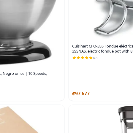
Cuisinart CFO-3SS Fondue eléctrica,
3SSNAS, electric fondue pot with 8 
4.8
t, Negro ónice | 10 Speeds,
₡97 677