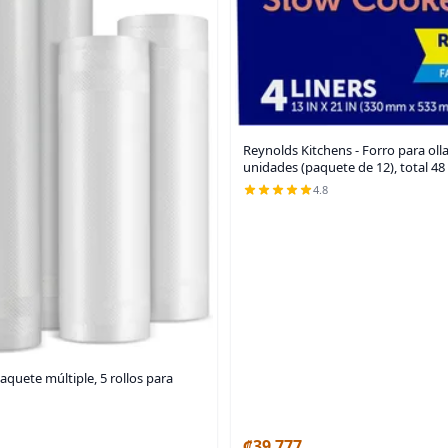
Reynolds Kitchens - Forro para olla 
unidades (paquete de 12), total 4
4.8
aquete múltiple, 5 rollos para
₡39 777