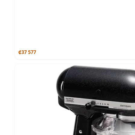
₡37 577