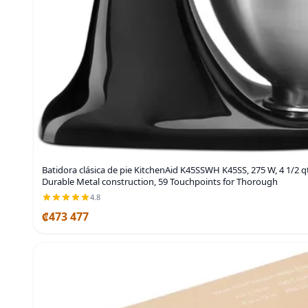
Batidora clásica de pie KitchenAid K45SSWH K45SS, 275 W, 4 1/2 q
Durable Metal construction, 59 Touchpoints for Thorough
4.8
₡473 477