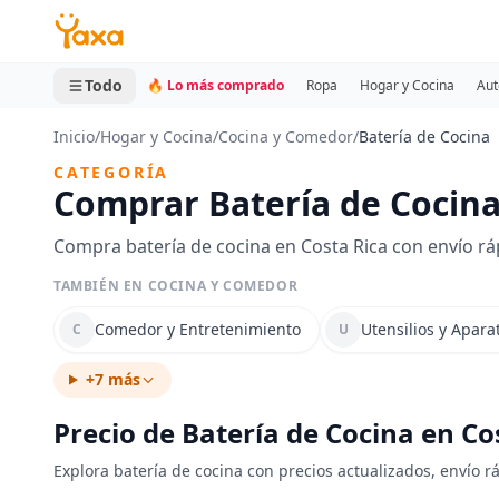
MINI CARRITO
0 productos
Todo
🔥 Lo más comprado
Ropa
Hogar y Cocina
Aut
Inicio
/
Hogar y Cocina
/
Cocina y Comedor
/
Batería de Cocina
CATEGORÍA
Comprar Batería de Cocina
Compra batería de cocina en Costa Rica con envío rá
TAMBIÉN EN COCINA Y COMEDOR
Comedor y Entretenimiento
Utensilios y Apara
C
U
+7 más
Precio de Batería de Cocina en Co
Explora batería de cocina con precios actualizados, envío r