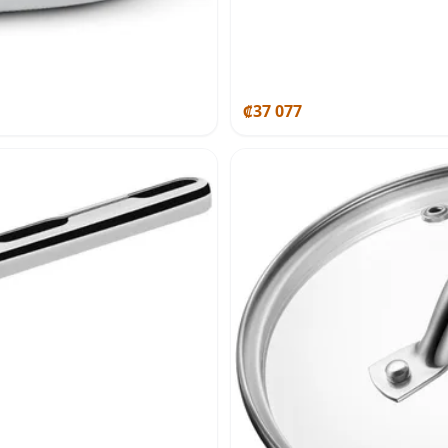
₡37 077