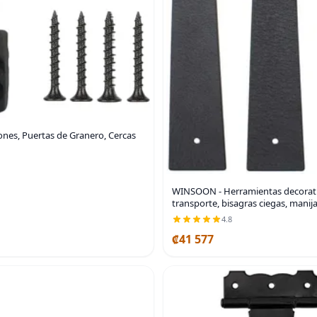
tones, Puertas de Granero, Cercas
WINSOON - Herramientas decorativas
transporte, bisagras ciegas, manij
4.8
₡41 577