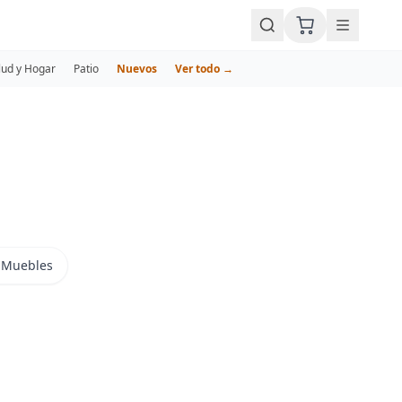
lud y Hogar
Patio
Nuevos
Ver todo →
a Muebles