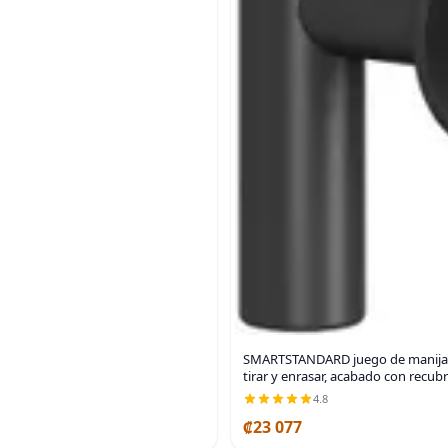
SMARTSTANDARD juego de manijas r
tirar y enrasar, acabado con recub
4.8
₡23 077