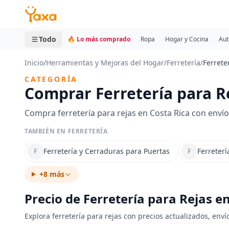
MINI CARRITO
0 productos
Todo
🔥 Lo más comprado
Ropa
Hogar y Cocina
Aut
Inicio
/
Herramientas y Mejoras del Hogar
/
Ferretería
/
Ferrete
CATEGORÍA
Comprar Ferretería para R
Compra ferretería para rejas en Costa Rica con enví
TAMBIÉN EN FERRETERÍA
Ferretería y Cerraduras para Puertas
Ferreter
F
F
+8 más
Precio de Ferretería para Rejas e
Explora ferretería para rejas con precios actualizados, enví