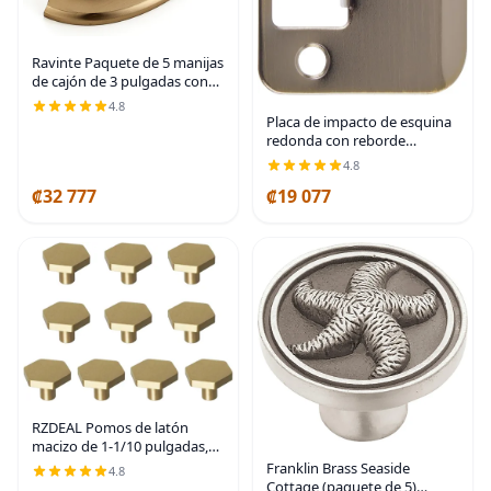
Ravinte Paquete de 5 manijas
de cajón de 3 pulgadas con
tiradores de copa de
4.8
gabinete de bronce
Placa de impacto de esquina
champán, manijas de
redonda con reborde
gabinete de cocina, manijas
extendido, 2-1/4" x 1-1/2", (2"
4.8
de
de longitud total), latón
₡32 777
₡19 077
antiguo de Stone Harbor
Hardware
RZDEAL Pomos de latón
macizo de 1-1/10 pulgadas,
pomo y tiradores
Franklin Brass Seaside
4.8
hexagonales para cajones de
Cottage (paquete de 5)