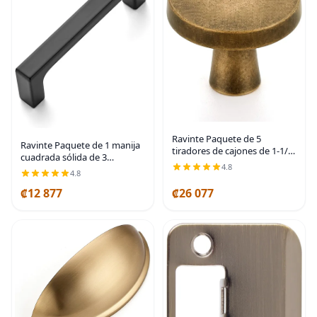
Ravinte Paquete de 5
Ravinte Paquete de 1 manija
tiradores de cajones de 1-1/4
cuadrada sólida de 3
pulgadas para gabinetes de
4.8
pulgadas para gabinete,
4.8
cocina, pomos redondos
color negro mate, tiradores
sólidos, pomos de cajón de
₡12 877
₡26 077
de cajón, manijas de cocina
tocador de latón
negras planas |