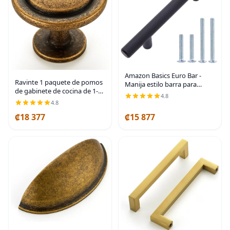
Amazon Basics Euro Bar -
Ravinte 1 paquete de pomos
Manija estilo barra para
de gabinete de cocina de 1-
gabinete (1/2 pulgada de
4.8
1/4 pulgadas, tiradores de
diámetro), 5.38 pulgadas de
4.8
zinc de latón antiguo,
longitud (centro de agujero
₡18 377
₡15 877
manijas de puerta para
de 3 pulgadas),
cajones de tocador |