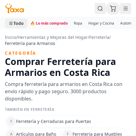
MINI CARRITO
0 productos
Todo
🔥 Lo más comprado
Ropa
Hogar y Cocina
Automotr
Inicio
/
Herramientas y Mejoras del Hogar
/
Ferretería
/
Ferretería para Armarios
CATEGORÍA
Comprar Ferretería para
Armarios en Costa Rica
Compra ferretería para armarios en Costa Rica con
envío rápido y pago seguro. 3000 productos
disponibles.
TAMBIÉN EN FERRETERÍA
Ferretería y Cerraduras para Puertas
F
Artículos para Baño
Ferretería para Muebles
A
F