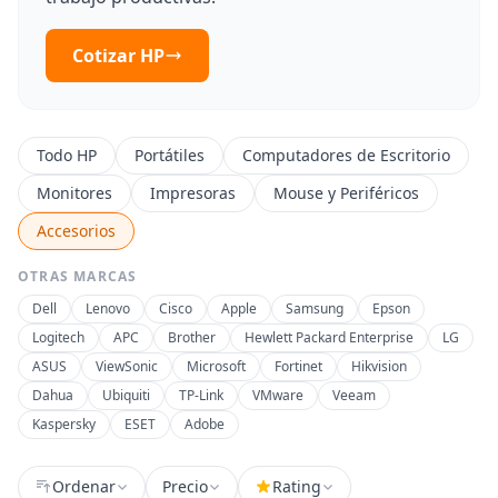
Cotizar HP
Todo HP
Portátiles
Computadores de Escritorio
Monitores
Impresoras
Mouse y Periféricos
Accesorios
OTRAS MARCAS
Dell
Lenovo
Cisco
Apple
Samsung
Epson
Logitech
APC
Brother
Hewlett Packard Enterprise
LG
ASUS
ViewSonic
Microsoft
Fortinet
Hikvision
Dahua
Ubiquiti
TP-Link
VMware
Veeam
Kaspersky
ESET
Adobe
Ordenar
Precio
Rating