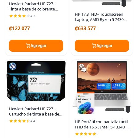
Hewlett Packard HP 727 -
Tinta a base de colorante
Cian - Original - Cartucho de
HP 17.3" HD+ Touchscreen
4.2
tinta
Laptop, AMD Ryzen 5 7430U,
8GB DDR4 RAM, 1.5TB
₡122 077
₡633 577
Storage (512GB SSD+1TB
Docking Station Set), AMD
Radeon Graphics, Full-Size
Agregar
Agregar
Hewlett Packard HP 727 -
Cartucho de tinta a base de
tinte negro fotográfico
4.4
HP Portátil con pantalla táctil
original
FHD de 15.6", Intel i5-1334U,
16 GB de RAM,
5
almacenamiento de 1.5 TB