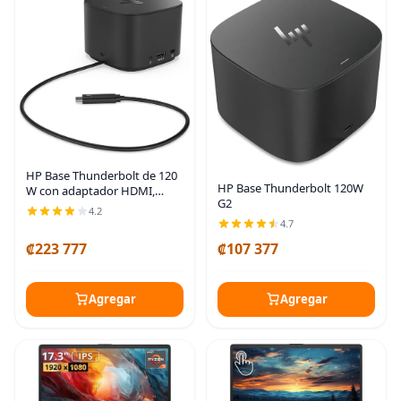
HP Base Thunderbolt de 120
HP Base Thunderbolt 120W
W con adaptador HDMI,
G2
estación de acoplamiento
4.2
universal USB-C, un cable,
4.7
múltiples conexiones, con
₡223 777
₡107 377
una sola conexión de
Agregar
Agregar