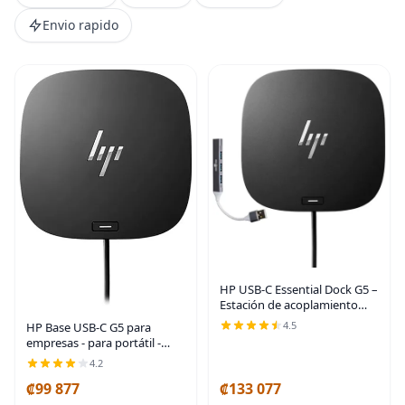
Envio rapido
HP USB-C Essential Dock G5 –
Estación de acoplamiento
multipuerto con USB-C,
4.5
HP Base USB-C G5 para
HDMI, DisplayPort, Ethernet
empresas - para portátil -
| Incluye base Dockztorm |
USB tipo C - 3 pantallas
4.2
DisplayPort,
compatibles - 4K, QHD, Full
₡99 877
₡133 077
HD - 4 puertos tipo A - 1 x
puertos RJ-45 -