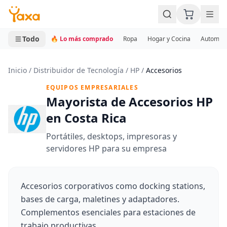
MINI CARRITO
0 productos
Todo
🔥 Lo más comprado
Ropa
Hogar y Cocina
Automotr
Inicio
/
Distribuidor de Tecnología
/
HP
/
Accesorios
EQUIPOS EMPRESARIALES
Mayorista de Accesorios HP
en Costa Rica
Portátiles, desktops, impresoras y
servidores HP para su empresa
Accesorios corporativos como docking stations,
bases de carga, maletines y adaptadores.
Complementos esenciales para estaciones de
trabajo productivas.