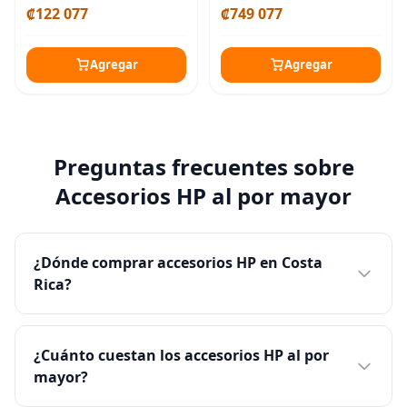
₡122 077
₡749 077
(512 GB SSD+1 TB Docking
Station Set), gráficos
Agregar
Agregar
Preguntas frecuentes sobre
Accesorios HP al por mayor
¿Dónde comprar accesorios HP en Costa
Rica?
¿Cuánto cuestan los accesorios HP al por
mayor?