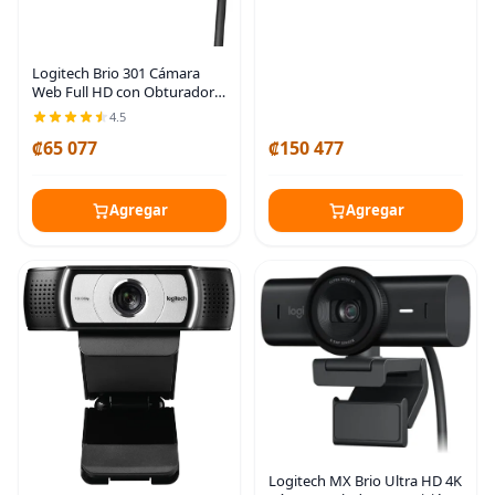
Logitech Brio 301 Cámara
Web Full HD con Obturador
de Privacidad, Micrófono de
4.5
Reducción de Ruido, USB-C,
₡65 077
₡150 477
Certificada para Zoom,
Microsoft Teams,
Agregar
Agregar
Logitech MX Brio Ultra HD 4K