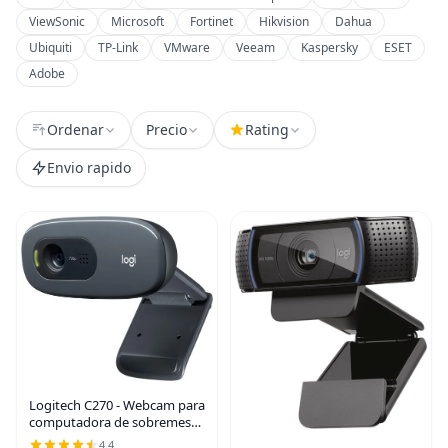
ViewSonic
Microsoft
Fortinet
Hikvision
Dahua
Ubiquiti
TP-Link
VMware
Veeam
Kaspersky
ESET
Adobe
Ordenar
Precio
Rating
Envio rapido
Logitech C270 - Webcam para
computadora de sobremesa
o portátil (pantalla
4.4