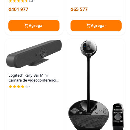
4.4
conferencias
₡401 977
₡65 577
Agregar
Agregar
Logitech Rally Bar Mini
Cámara de Videoconferencia
- 30 fps - Grafito - USB 3.0
4