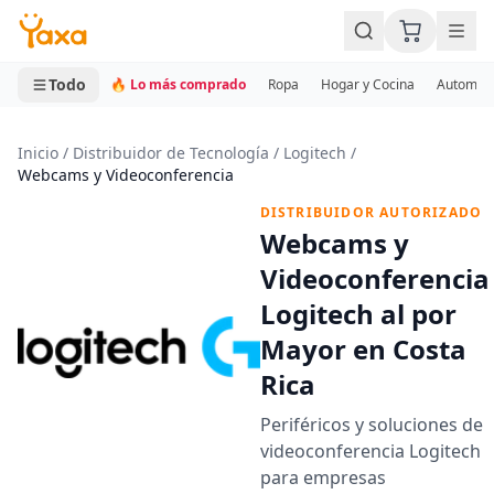
MINI CARRITO
0 productos
Todo
🔥 Lo más comprado
Ropa
Hogar y Cocina
Automotr
Inicio
/
Distribuidor de Tecnología
/
Logitech
/
Webcams y Videoconferencia
DISTRIBUIDOR AUTORIZADO
Webcams y
Videoconferencia
Logitech al por
Mayor en Costa
Rica
Periféricos y soluciones de
videoconferencia Logitech
para empresas