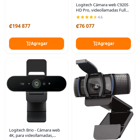
Google Meet,
Logitech Cámara web C920S
HD Pro, videollamadas Full
HD de 1080p/30fps, audio
4.6
estéreo claro, corrección de
₡194 877
₡76 077
luz, obturador de privacidad,
funciona
Agregar
Agregar
Logitech Brio - Cámara web
4K, para videollamadas,