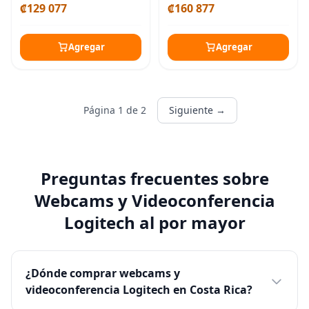
derecha 3 con
₡129 077
₡160 877
Agregar
Agregar
Página 1 de 2
Siguiente →
Preguntas frecuentes sobre
Webcams y Videoconferencia
Logitech al por mayor
¿Dónde comprar webcams y
videoconferencia Logitech en Costa Rica?