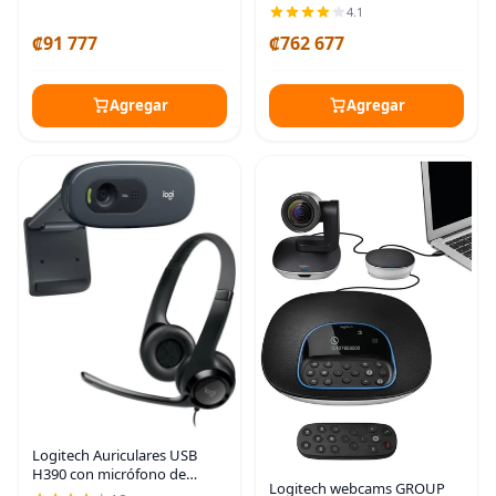
4.1
₡91 777
₡762 677
Agregar
Agregar
Logitech Auriculares USB
H390 con micrófono de
Logitech webcams GROUP
cancelación de ruido y