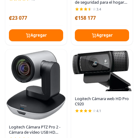
de seguridad para el hogar
con cable resistente a la
3.4
intemperie, video TrueView,
₡23 077
₡158 177
gran angular de 180°, HD de
1080p,
Agregar
Agregar
Logitech Cámara web HD Pro
C920
4.1
Logitech Cámara PTZ Pro 2 -
Cámara de vídeo USB HD
1080P para salas de