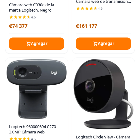
Cámara web de transmisión,
Cámara web C930e de la
1080p a 60 FPS, USB-C,
4.5
marca Logitech, Negro
cubierta de cámara web,
funciona con Microsoft
4.6
Teams, Zoom, Google
₡74 377
₡161 177
Agregar
Agregar
Logitech 960000694 C270
3.0MP Cámara web
Logitech Circle View - Cámara
4.5