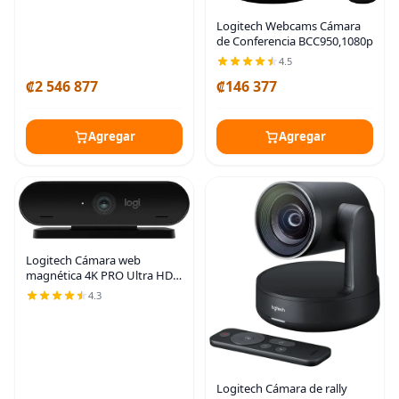
Logitech Webcams Cámara
de Conferencia BCC950,1080p
4.5
₡2 546 877
₡146 377
Agregar
Agregar
Logitech Cámara web
magnética 4K PRO Ultra HD
para Apple Pro Display XDR
4.3
Logitech Cámara de rally