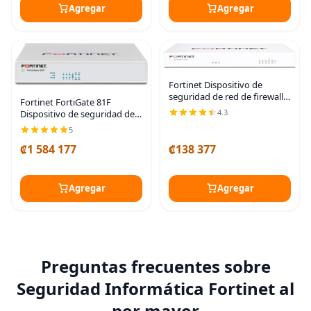
Agregar
Agregar
Fortinet Dispositivo de
seguridad de red de firewall
Fortinet FortiGate 81F
FG-40F FortiGate 40F con
4.3
Dispositivo de seguridad de
adaptador de corriente [sin
red / cortafuegos - 10
5
licencia] [Elegible para
puertos - 1000Base-T,
registro en
₡1 584 177
₡138 377
1000Base-X - Gigabit Ethernet
- AES (256 bit),
Agregar
Agregar
Preguntas frecuentes sobre
Seguridad Informática Fortinet al
por mayor