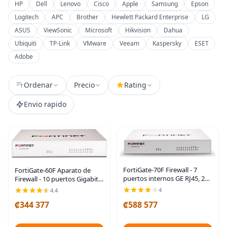
HP
Dell
Lenovo
Cisco
Apple
Samsung
Epson
Logitech
APC
Brother
Hewlett Packard Enterprise
LG
ASUS
ViewSonic
Microsoft
Hikvision
Dahua
Ubiquiti
TP-Link
VMware
Veeam
Kaspersky
ESET
Adobe
Ordenar
Precio
Rating
Envio rapido
FortiGate-70F Firewall - 7
FortiGate-60F Aparato de
puertos internos GE RJ45, 2
Firewall - 10 puertos Gigabit
puertos WAN GE RJ45 (solo
Ethernet RJ45, incluye DMZ,
4
4.4
dispositivo, sin suscripción)
WAN y puertos internos (solo
₡344 377
₡588 577
(FG-70F)
aparato, sin suscripción) (FG-
60F)