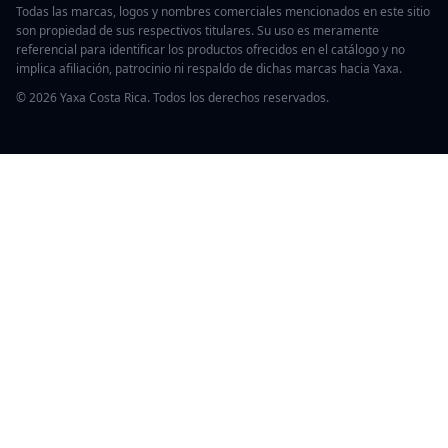
Todas las marcas, logos y nombres comerciales mencionados en este sitio
son propiedad de sus respectivos titulares. Su uso es meramente
referencial para identificar los productos ofrecidos en el catálogo y no
implica afiliación, patrocinio ni respaldo de dichas marcas hacia Yaxa.
© 2026 Yaxa Costa Rica. Todos los derechos reservados.