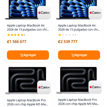
Apple Laptop MacBook Air
Apple Laptop MacBook Air
2026 de 15 pulgadas con chip
2026 de 13 pulgadas con chip
M5: diseñada para IA,
M5: diseñada para IA,
1
5
pantalla de 15.3 pulgadas,
pantalla de 13.6 pulgadas,
₡1 566 677
₡2 539 777
memoria unificada de 16 GB,
memoria unificada de 16 GB,
SSD de 1 TB,
SSD de 1 TB,
Agregar
Agregar
Apple Laptop MacBook Pro
Apple Laptop MacBook Pro
2026 con chip Apple M5 Max
2026 con chip Apple M5 Max