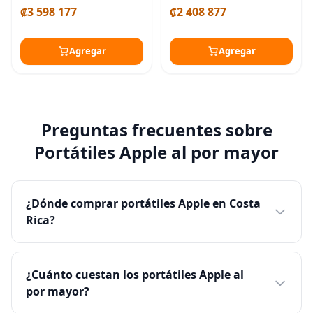
con CPU de 18 núcleos y GPU
con CPU de 18 núcleos y GPU
₡3 598 177
₡2 408 877
de 32 núcleos: diseñada para
de 32 núcleos: diseñada para
IA, pantalla de 14.2 pulgadas,
IA, pantalla de 16.2 pulgadas,
memoria
memoria
Agregar
Agregar
Preguntas frecuentes sobre
Portátiles Apple al por mayor
¿Dónde comprar portátiles Apple en Costa
Rica?
¿Cuánto cuestan los portátiles Apple al
por mayor?