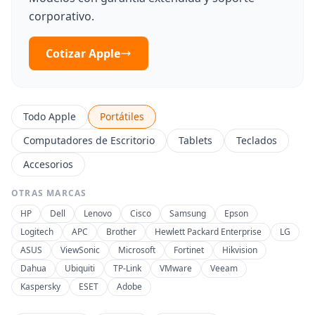
corporativo.
Cotizar Apple
Todo Apple
Portátiles
Computadores de Escritorio
Tablets
Teclados
Accesorios
OTRAS MARCAS
HP
Dell
Lenovo
Cisco
Samsung
Epson
Logitech
APC
Brother
Hewlett Packard Enterprise
LG
ASUS
ViewSonic
Microsoft
Fortinet
Hikvision
Dahua
Ubiquiti
TP-Link
VMware
Veeam
Kaspersky
ESET
Adobe