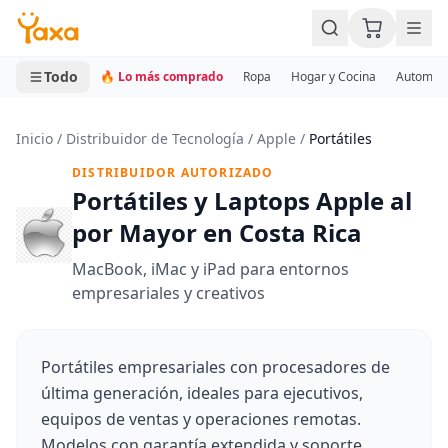
MINI CARRITO
0 productos
Todo
🔥 Lo más comprado
Ropa
Hogar y Cocina
Automotr
Inicio
/
Distribuidor de Tecnología
/
Apple
/
Portátiles
DISTRIBUIDOR AUTORIZADO
Portátiles y Laptops Apple al
por Mayor en Costa Rica
MacBook, iMac y iPad para entornos
empresariales y creativos
Portátiles empresariales con procesadores de
última generación, ideales para ejecutivos,
equipos de ventas y operaciones remotas.
Modelos con garantía extendida y soporte