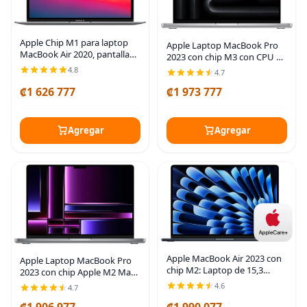
Apple Chip M1 para laptop
Apple Laptop MacBook Pro
MacBook Air 2020, pantalla
2023 con chip M3 con CPU de
Retina de 13 pulgadas, 8 GB
8 núcleos, GPU de 10 núcleos:
4.8
4.7
de RAM, almacenamiento
Construida para Apple
SSD de 512 GB, teclado
₡1 626 777
₡1 973 777
Intelligence, pantalla Liquid
retroiluminado,
Retina XDR de
Agregar
Agregar
Apple MacBook Air 2023 con
Apple Laptop MacBook Pro
chip M2: Laptop de 15,3
2023 con chip Apple M2 Max
pulgadas con pantalla Liquid
con CPU de 12 núcleos y GPU
4.6
4.7
Retina, 8 GB de Memoria
de 30 núcleos: pantalla Liquid
Unificada, almacenamiento
₡1 906 977
₡1 990 077
Retina XDR de 14.2 pulgadas,