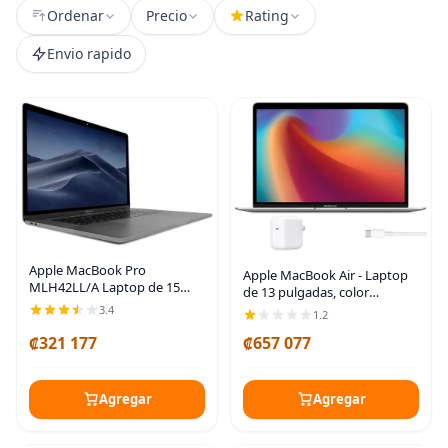
Ordenar
Precio
Rating
Envio rapido
Apple MacBook Pro
Apple MacBook Air - Laptop
MLH42LL/A Laptop de 15
de 13 pulgadas, color
pulgadas con barra táctil,
plateado, chip M1, memoria
3.4
1.2
Intel Core i7 de cuatro
de 8 GB, SSD de 256 GB,
núcleos a 2.7 GHz, memoria
₡321 177
₡657 077
pantalla retina, teclado
de 16 GB / SSD de 1 TB,
retroiluminado,
Agregar
Agregar