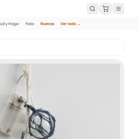
lud y Hogar
Patio
Nuevos
Ver todo →