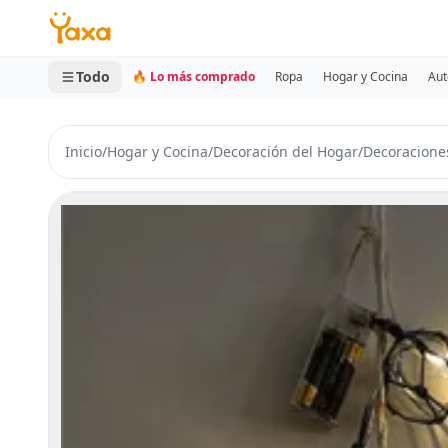
MINI CARRITO
0 productos
Todo
🔥 Lo más comprado
Ropa
Hogar y Cocina
Aut
Inicio
/
Hogar y Cocina
/
Decoración del Hogar
/
Decoracione