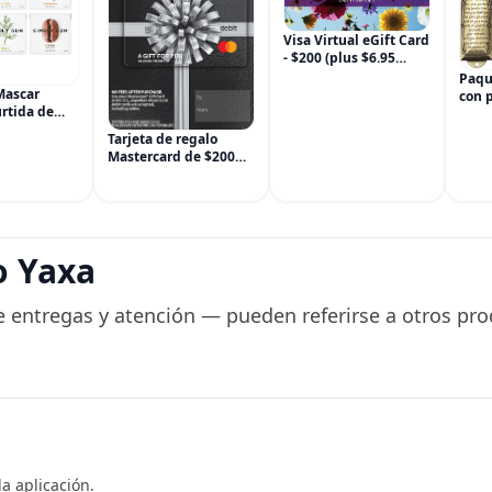
Visa Virtual eGift Card
- $200 (plus $6.95
Purchase Fee) For
Paqu
Online Use Only
Mascar
con 
rtida de
puer
m, sin OGM,
para 
Tarjeta de regalo
 paquetes
meta
Mastercard de $200
), incluye
ingl
(más $6.95 de tarifa
nela,
inau
de compra)
Hinojo, Café,
casa
o Yaxa
 entregas y atención — pueden referirse a otros pro
a aplicación.