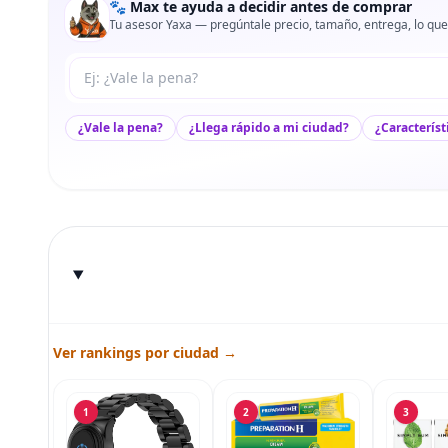
🐾 Max te ayuda a decidir antes de comprar
Tu asesor Yaxa — pregúntale precio, tamaño, entrega, lo que
Tu pregunta a Max
¿Vale la pena?
¿Llega rápido a mi ciudad?
¿Característ
Ver rankings por ciudad →
1
2
3