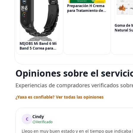
Preparación H Crema
para Tratamiento de
Síntomas de
Hemorroides (0.9
onzas tubo), Alivio del
Goma de 
Dolor de Máxima
Natural Su
Potencia
Simply Gu
Multisíntoma con Aloe
Vegana, 6
MIJOBS Mi Band 6 Mi
(90 piezas
Band 5 Correa para
Menta, Ca
Xiaomi Mi Band 4 3,
Jengibre, 
Correa de reloj de
Arce
acero inoxidable
Pulsera de repuesto
Opiniones sobre el servici
de metal para Mi
Smart Band 6
Experiencias de compradores verificados sobre
¿Yaxa es confiable? Ver todas las opiniones
Cindy
C
Verificado
Llego en muy buen estado y en el tiempo que indicaba l