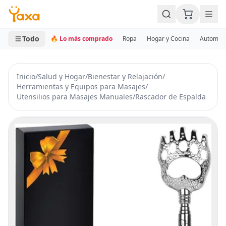
MINI CARRITO
0 productos
Todo
🔥 Lo más comprado
Ropa
Hogar y Cocina
Automotr
Inicio
/
Salud y Hogar
/
Bienestar y Relajación
/
Herramientas y Equipos para Masajes
/
Utensilios para Masajes Manuales
/
Rascador de Espalda