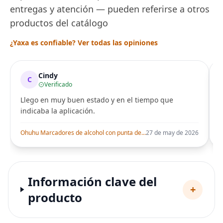
entregas y atención — pueden referirse a otros
productos del catálogo
¿Yaxa es confiable? Ver todas las opiniones
Cindy
C
Verificado
Llego en muy buen estado y en el tiempo que
indicaba la aplicación.
i
Ohuhu Marcadores de alcohol con punta de pincel – Juego de marcadores artísticos de doble punta con certificación AP para artistas adultos
27 de may de 2026
Información clave del
+
producto