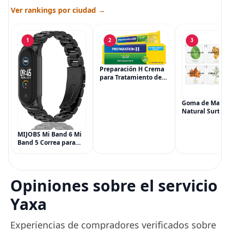
Ver rankings por ciudad →
1
2
3
Preparación H Crema
para Tratamiento de
Síntomas de
Hemorroides (0.9
onzas tubo), Alivio del
Goma de Masca
Dolor de Máxima
Natural Surtida
Potencia
Simply Gum, si
Multisíntoma con Aloe
Vegana, 6 paqu
MIJOBS Mi Band 6 Mi
(90 piezas), inc
Band 5 Correa para
Menta, Canela,
Xiaomi Mi Band 4 3,
Jengibre, Hinojo
Correa de reloj de
Arce
acero inoxidable
Pulsera de repuesto
Opiniones sobre el servicio
de metal para Mi
Smart Band 6
Yaxa
Experiencias de compradores verificados sobre