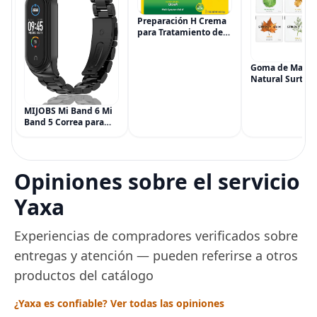
Preparación H Crema
para Tratamiento de
Síntomas de
Hemorroides (0.9
onzas tubo), Alivio del
Goma de Masca
Dolor de Máxima
Natural Surtida
Potencia
Simply Gum, si
Multisíntoma con Aloe
Vegana, 6 paqu
MIJOBS Mi Band 6 Mi
(90 piezas), inc
Band 5 Correa para
Menta, Canela,
Xiaomi Mi Band 4 3,
Jengibre, Hinojo
Correa de reloj de
Arce
acero inoxidable
Pulsera de repuesto
Opiniones sobre el servicio
de metal para Mi
Smart Band 6
Yaxa
Experiencias de compradores verificados sobre
entregas y atención — pueden referirse a otros
productos del catálogo
¿Yaxa es confiable? Ver todas las opiniones