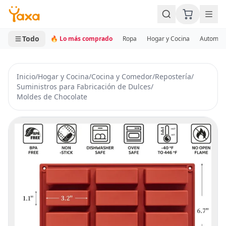
MINI CARRITO
0 productos
Todo
🔥 Lo más comprado
Ropa
Hogar y Cocina
Automotr
Inicio
/
Hogar y Cocina
/
Cocina y Comedor
/
Repostería
/
Suministros para Fabricación de Dulces
/
Moldes de Chocolate