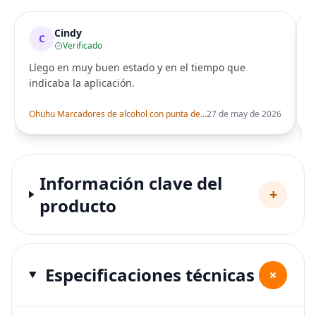
Cindy
C
Verificado
Llego en muy buen estado y en el tiempo que
indicaba la aplicación.
i
Ohuhu Marcadores de alcohol con punta de pincel – Juego de marcadores artísticos de doble punta con certificación AP para artistas adultos
27 de may de 2026
Información clave del
+
producto
Especificaciones técnicas
+