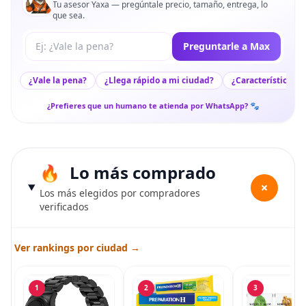
Tu asesor Yaxa — pregúntale precio, tamaño, entrega, lo
que sea.
Tu pregunta a Max
Preguntarle a Max
¿Vale la pena?
¿Llega rápido a mi ciudad?
¿Características c
¿Prefieres que un humano te atienda por WhatsApp? 🐾
Lo más comprado
+
Los más elegidos por compradores
verificados
Ver rankings por ciudad →
1
2
3