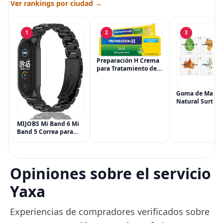
Ver rankings por ciudad →
1
2
3
Preparación H Crema
para Tratamiento de
Síntomas de
Hemorroides (0.9
onzas tubo), Alivio del
Goma de Masca
Dolor de Máxima
Natural Surtida
Potencia
Simply Gum, si
Multisíntoma con Aloe
Vegana, 6 paqu
MIJOBS Mi Band 6 Mi
(90 piezas), inc
Band 5 Correa para
Menta, Canela,
Xiaomi Mi Band 4 3,
Jengibre, Hinojo
Correa de reloj de
Arce
acero inoxidable
Pulsera de repuesto
Opiniones sobre el servicio
de metal para Mi
Smart Band 6
Yaxa
Experiencias de compradores verificados sobre