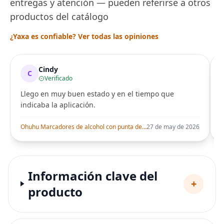
entregas y atención — pueden referirse a otros
productos del catálogo
¿Yaxa es confiable? Ver todas las opiniones
Cindy
C
Verificado
Llego en muy buen estado y en el tiempo que
indicaba la aplicación.
i
Ohuhu Marcadores de alcohol con punta de pincel – Juego de marcadores artísticos de doble punta con certificación AP para artistas adultos
27 de may de 2026
Información clave del
+
producto