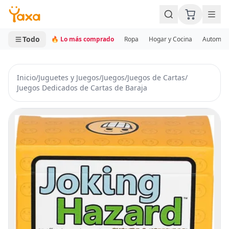
MINI CARRITO
0 productos
Todo
🔥 Lo más comprado
Ropa
Hogar y Cocina
Automotr
Inicio
/
Juguetes y Juegos
/
Juegos
/
Juegos de Cartas
/
Juegos Dedicados de Cartas de Baraja