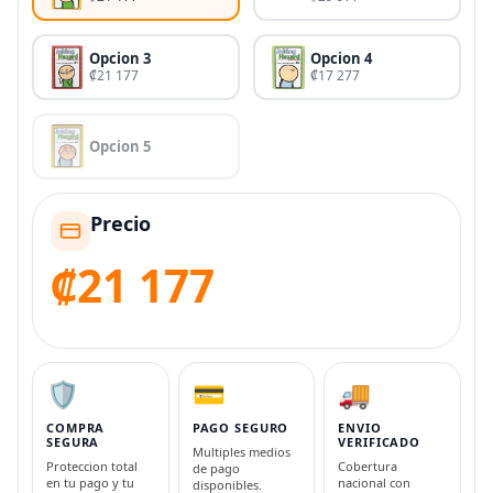
Opcion 3
Opcion 4
₡21 177
₡17 277
Opcion 5
Precio
₡21 177
🛡️
💳
🚚
COMPRA
PAGO SEGURO
ENVIO
SEGURA
VERIFICADO
Multiples medios
Proteccion total
Cobertura
de pago
en tu pago y tu
nacional con
disponibles.