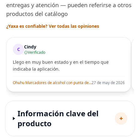
entregas y atención — pueden referirse a otros
productos del catálogo
¿Yaxa es confiable? Ver todas las opiniones
Cindy
C
Verificado
Llego en muy buen estado y en el tiempo que
indicaba la aplicación.
i
Ohuhu Marcadores de alcohol con punta de pincel – Juego de marcadores artísticos de doble punta con certificación AP para artistas adultos
27 de may de 2026
Información clave del
+
producto