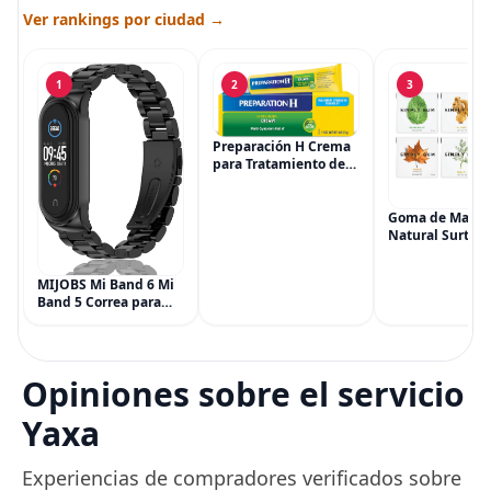
Ver rankings por ciudad →
1
2
3
Preparación H Crema
para Tratamiento de
Síntomas de
Hemorroides (0.9
onzas tubo), Alivio del
Goma de Masca
Dolor de Máxima
Natural Surtida
Potencia
Simply Gum, si
Multisíntoma con Aloe
Vegana, 6 paqu
MIJOBS Mi Band 6 Mi
(90 piezas), inc
Band 5 Correa para
Menta, Canela,
Xiaomi Mi Band 4 3,
Jengibre, Hinojo
Correa de reloj de
Arce
acero inoxidable
Pulsera de repuesto
Opiniones sobre el servicio
de metal para Mi
Smart Band 6
Yaxa
Experiencias de compradores verificados sobre