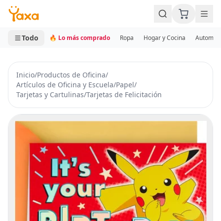
MINI CARRITO
0 productos
Todo
🔥 Lo más comprado
Ropa
Hogar y Cocina
Automotr
Inicio
/
Productos de Oficina
/
Artículos de Oficina y Escuela
/
Papel
/
Tarjetas y Cartulinas
/
Tarjetas de Felicitación