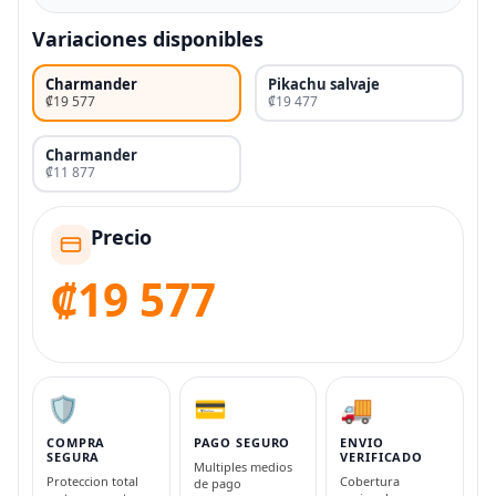
Variaciones disponibles
Charmander
Pikachu salvaje
₡19 577
₡19 477
Charmander
₡11 877
Precio
₡19 577
🛡️
💳
🚚
COMPRA
PAGO SEGURO
ENVIO
SEGURA
VERIFICADO
Multiples medios
Proteccion total
Cobertura
de pago