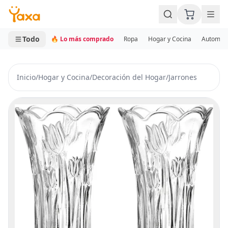
MINI CARRITO
0 productos
Todo
🔥 Lo más comprado
Ropa
Hogar y Cocina
Automotr
Inicio
/
Hogar y Cocina
/
Decoración del Hogar
/
Jarrones