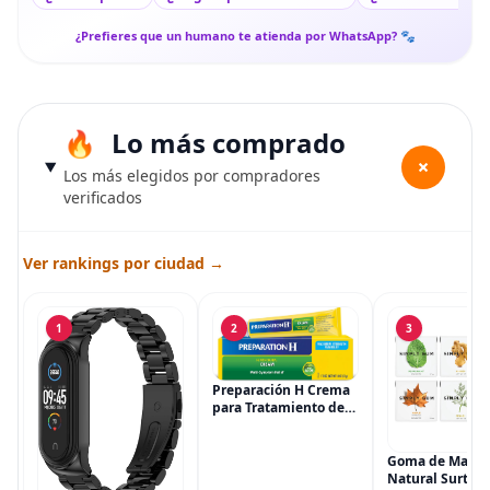
¿Prefieres que un humano te atienda por WhatsApp? 🐾
Lo más comprado
+
Los más elegidos por compradores
verificados
Ver rankings por ciudad →
1
2
3
Preparación H Crema
para Tratamiento de
Síntomas de
Hemorroides (0.9
onzas tubo), Alivio del
Goma de Masca
Dolor de Máxima
Natural Surtida