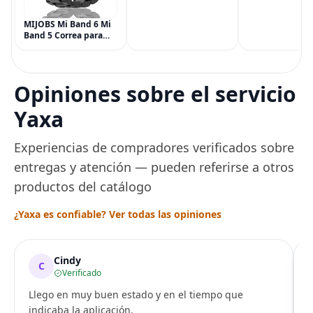
Potencia
Simply Gum, si
Multisíntoma con Aloe
Vegana, 6 paqu
MIJOBS Mi Band 6 Mi
(90 piezas), inc
Band 5 Correa para
Menta, Canela,
Xiaomi Mi Band 4 3,
Jengibre, Hinojo
Correa de reloj de
Arce
acero inoxidable
Pulsera de repuesto
Opiniones sobre el servicio
de metal para Mi
Smart Band 6
Yaxa
Experiencias de compradores verificados sobre
entregas y atención — pueden referirse a otros
productos del catálogo
¿Yaxa es confiable? Ver todas las opiniones
Cindy
C
Verificado
Llego en muy buen estado y en el tiempo que
indicaba la aplicación.
i