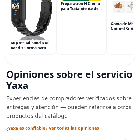
Preparación H Crema
para Tratamiento de
Síntomas de
Hemorroides (0.9
onzas tubo), Alivio del
Goma de Masca
Dolor de Máxima
Natural Surtida
Potencia
Simply Gum, si
Multisíntoma con Aloe
Vegana, 6 paqu
MIJOBS Mi Band 6 Mi
(90 piezas), inc
Band 5 Correa para
Menta, Canela,
Xiaomi Mi Band 4 3,
Jengibre, Hinojo
Correa de reloj de
Arce
acero inoxidable
Pulsera de repuesto
Opiniones sobre el servicio
de metal para Mi
Smart Band 6
Yaxa
Experiencias de compradores verificados sobre
entregas y atención — pueden referirse a otros
productos del catálogo
¿Yaxa es confiable? Ver todas las opiniones