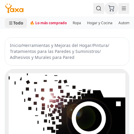
MINI CARRITO
0 productos
Todo
🔥 Lo más comprado
Ropa
Hogar y Cocina
Automotr
Inicio
/
Herramientas y Mejoras del Hogar
/
Pintura
/
Tratamientos para las Paredes y Suministros
/
Adhesivos y Murales para Pared