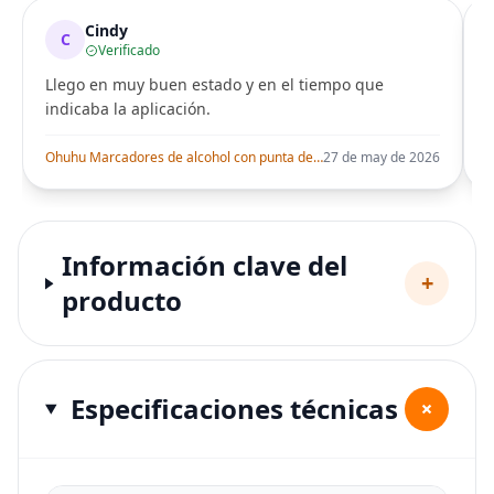
Cindy
C
Verificado
Llego en muy buen estado y en el tiempo que
indicaba la aplicación.
i
Ohuhu Marcadores de alcohol con punta de pincel – Juego de marcadores artísticos de doble punta con certificación AP para artistas adultos
27 de may de 2026
Información clave del
+
producto
Especificaciones técnicas
+