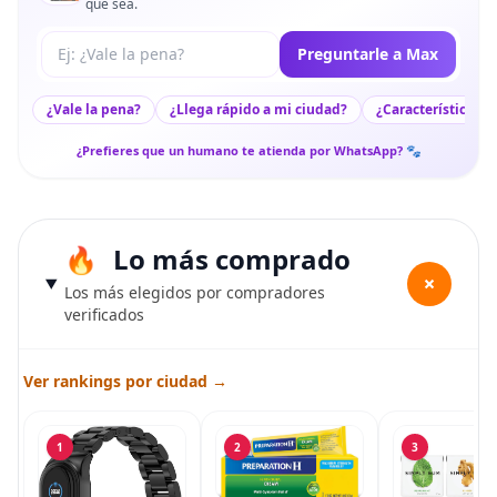
que sea.
Tu pregunta a Max
Preguntarle a Max
¿Vale la pena?
¿Llega rápido a mi ciudad?
¿Características c
¿Prefieres que un humano te atienda por WhatsApp? 🐾
Lo más comprado
+
Los más elegidos por compradores
verificados
Ver rankings por ciudad →
1
2
3