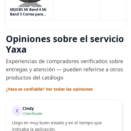
Potencia
Simply Gum, si
Multisíntoma con Aloe
Vegana, 6 paqu
MIJOBS Mi Band 6 Mi
(90 piezas), inc
Band 5 Correa para
Menta, Canela,
Xiaomi Mi Band 4 3,
Jengibre, Hinojo
Correa de reloj de
Arce
acero inoxidable
Pulsera de repuesto
Opiniones sobre el servicio
de metal para Mi
Smart Band 6
Yaxa
Experiencias de compradores verificados sobre
entregas y atención — pueden referirse a otros
productos del catálogo
¿Yaxa es confiable? Ver todas las opiniones
Cindy
C
Verificado
Llego en muy buen estado y en el tiempo que
indicaba la aplicación.
i