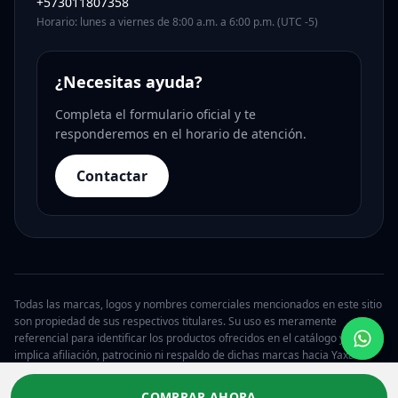
+573011807358
Horario: lunes a viernes de 8:00 a.m. a 6:00 p.m. (UTC -5)
¿Necesitas ayuda?
Completa el formulario oficial y te
responderemos en el horario de atención.
Contactar
Todas las marcas, logos y nombres comerciales mencionados en este sitio
son propiedad de sus respectivos titulares. Su uso es meramente
referencial para identificar los productos ofrecidos en el catálogo y no
implica afiliación, patrocinio ni respaldo de dichas marcas hacia Yaxa.
© 2026 Yaxa Costa Rica. Todos los derechos reservados.
COMPRAR AHORA