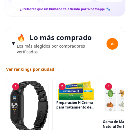
¿Prefieres que un humano te atienda por WhatsApp? 🐾
Lo más comprado
+
Los más elegidos por compradores
verificados
Ver rankings por ciudad →
1
2
3
Preparación H Crema
para Tratamiento de
Síntomas de
Hemorroides (0.9
onzas tubo), Alivio del
Goma de Masca
Dolor de Máxima
Natural Surtida