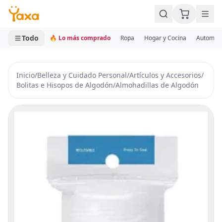
MINI CARRITO
0 productos
Todo
🔥 Lo más comprado
Ropa
Hogar y Cocina
Automotr
Inicio
/
Belleza y Cuidado Personal
/
Artículos y Accesorios
/
Bolitas e Hisopos de Algodón
/
Almohadillas de Algodón