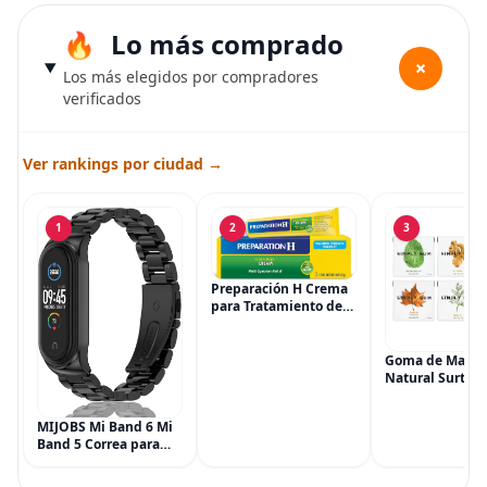
Lo más comprado
+
Los más elegidos por compradores
verificados
Ver rankings por ciudad →
1
2
3
Preparación H Crema
para Tratamiento de
Síntomas de
Hemorroides (0.9
onzas tubo), Alivio del
Goma de Masca
Dolor de Máxima
Natural Surtida
Potencia
Simply Gum, si
Multisíntoma con Aloe
Vegana, 6 paqu
MIJOBS Mi Band 6 Mi
(90 piezas), inc
Band 5 Correa para
Menta, Canela,
Xiaomi Mi Band 4 3,
Jengibre, Hinojo
Correa de reloj de
Arce