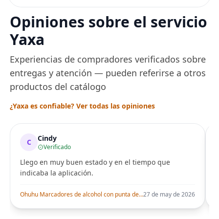
acero inoxidable
Pulsera de repuesto
Opiniones sobre el servicio
de metal para Mi
Smart Band 6
Yaxa
Experiencias de compradores verificados sobre
entregas y atención — pueden referirse a otros
productos del catálogo
¿Yaxa es confiable? Ver todas las opiniones
Cindy
C
Verificado
Llego en muy buen estado y en el tiempo que
indicaba la aplicación.
i
Ohuhu Marcadores de alcohol con punta de pincel – Juego de marcadores artísticos de doble punta con certificación AP para artistas adultos
27 de may de 2026