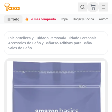
MINI CARRITO
0 productos
Todo
🔥 Lo más comprado
Ropa
Hogar y Cocina
Automotr
Inicio
/
Belleza y Cuidado Personal
/
Cuidado Personal
/
Accesorios de Baño y Bañarse
/
Aditivos para Baño
/
Sales de Baño