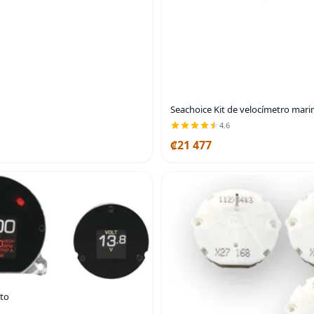
Seachoice Kit de velocímetro marin
4.6
₡21 477
sto