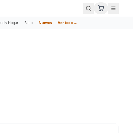
lud y Hogar
Patio
Nuevos
Ver todo →