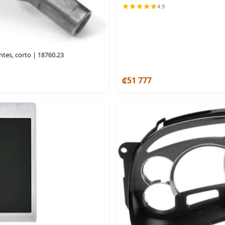
4.9
ntes, corto | 18760.23
₡51 777