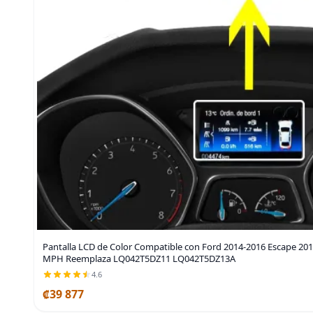
Pantalla LCD de Color Compatible con Ford 2014-2016 Escape 20
MPH Reemplaza LQ042T5DZ11 LQ042T5DZ13A
4.6
₡39 877