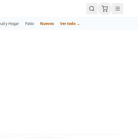
lud y Hogar
Patio
Nuevos
Ver todo →