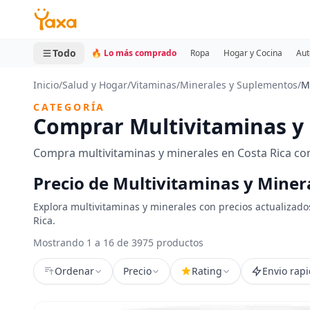
MINI CARRITO
0 productos
Todo
🔥 Lo más comprado
Ropa
Hogar y Cocina
Aut
Inicio
/
Salud y Hogar
/
Vitaminas
/
Minerales y Suplementos
/
M
CATEGORÍA
Comprar Multivitaminas y 
Compra multivitaminas y minerales en Costa Rica con
Precio de Multivitaminas y Miner
Explora multivitaminas y minerales con precios actualizado
Rica.
Mostrando 1 a 16 de 3975 productos
Ordenar
Precio
Rating
Envio rap