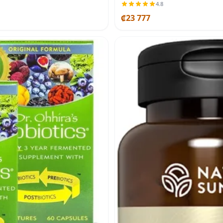
4.8
₡23 777