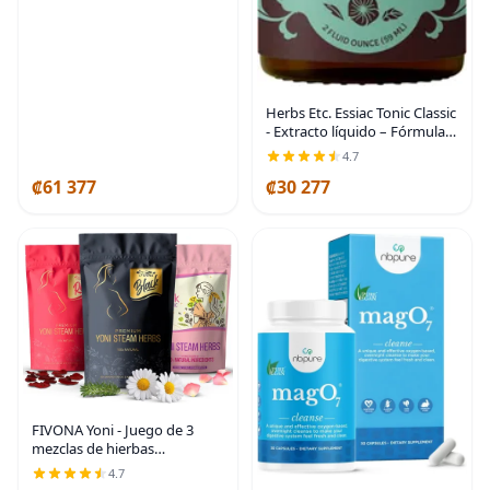
Herbs Etc. Essiac Tonic Classic
- Extracto líquido – Fórmula
de hierbas Ojibwa para una
4.7
limpieza de todo el cuerpo –
₡61 377
₡30 277
Apoya las vías de
FIVONA Yoni - Juego de 3
mezclas de hierbas
vaporizantes para V Steam,
4.7
mezcla de hierbas naturales,