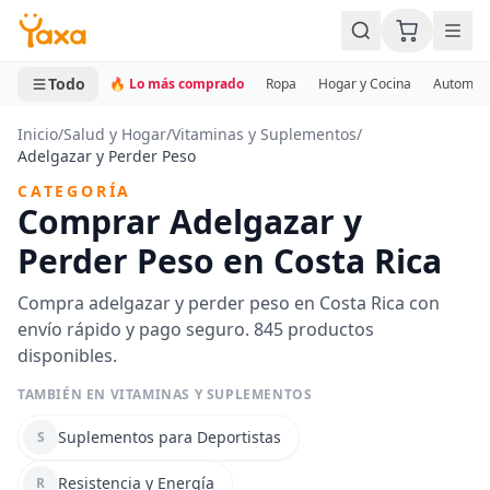
MINI CARRITO
0 productos
Todo
🔥 Lo más comprado
Ropa
Hogar y Cocina
Automotr
Inicio
/
Salud y Hogar
/
Vitaminas y Suplementos
/
Adelgazar y Perder Peso
CATEGORÍA
Comprar Adelgazar y
Perder Peso en Costa Rica
Compra adelgazar y perder peso en Costa Rica con
envío rápido y pago seguro. 845 productos
disponibles.
TAMBIÉN EN VITAMINAS Y SUPLEMENTOS
Suplementos para Deportistas
S
Resistencia y Energía
R