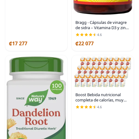
Bragg - Cápsulas de vinagre
de sidra – Vitamina D3 y zinc
– 750 mg de ácido acético –
4.6
Refuerzo inmune y de control
₡17 277
₡22 077
del peso – sin transgénicos,
Boost Bebida nutricional
completa de calorías, muy
alta, caja de vainilla, 8 onzas,
4.6
paquete de 27