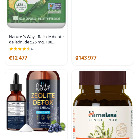
Nature 's Way - Raíz de diente
de león, de 525 mg. 100
cápsulas, 12300, 100, 1, 1 |
4.6
Traditional Diuretic Herb,
₡12 477
₡143 977
Vegan Dandelion Root
Supplement,