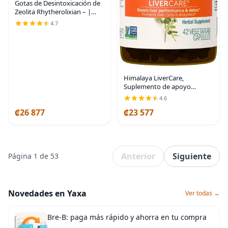
Gotas de Desintoxicación de
Zeolita Rhytherolixian – |
Mineral Shilajit con Ácido
4.7
Fúlvico y Húmico | Limpieza
de Hígado e Intestino |
Suplemento
Himalaya LiverCare,
Suplemento de apoyo
hepático a base de hierbas
4.6
que promueve la eliminación
₡26 877
₡23 577
de residuos, limpieza del
hígado desintoxicación y
Anterior
Siguiente
Página 1 de 53
Novedades en Yaxa
Ver todas →
Bre-B: paga más rápido y ahorra en tu compra