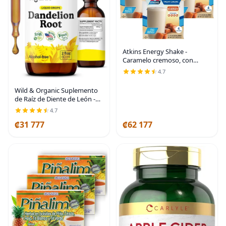
Atkins Energy Shake -
Caramelo cremoso, con
vitaminas B y proteínas. Apto
4.7
para cetogénicos y sin
gluten, 4 unidades (paquete
Wild & Organic Suplemento
de 3) | 15g Protein, 3g
de Raíz de Diente de León -
Soporte para Limpieza de
4.7
Desintoxicación del Hígado -
₡31 777
₡62 177
Tintura de Raíz de Diente de
León -