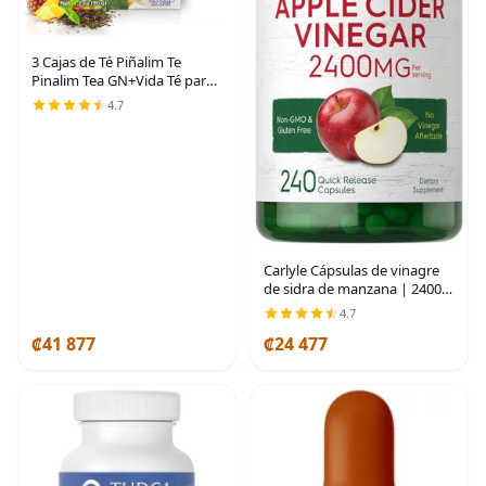
3 Cajas de Té Piñalim Te
Pinalim Tea GN+Vida Té para
Dieta, Suministro para 90
4.7
Días
Carlyle Cápsulas de vinagre
de sidra de manzana | 2400
mg | 240 unidades |
4.7
Suplemento sin OMG, sin
₡41 877
₡24 477
gluten