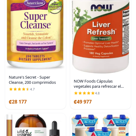
Nature's Secret - Super
NOW Foods Cápsulas
Cleanse, 200 comprimidos
vegetales para refrescar el
4.7
hígado, 180 cápsulas
4.8
(paquete de 2)
₡28 177
₡49 977