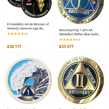
El medallón AA de Women of
Serenity viene en caja de
RecoveryChip 1 año AA
regalo roja de 1 a 50 años
4.9
Medallion Reflex Blue Gold
Plated Chip
4.9
₡28 177
₡23 077