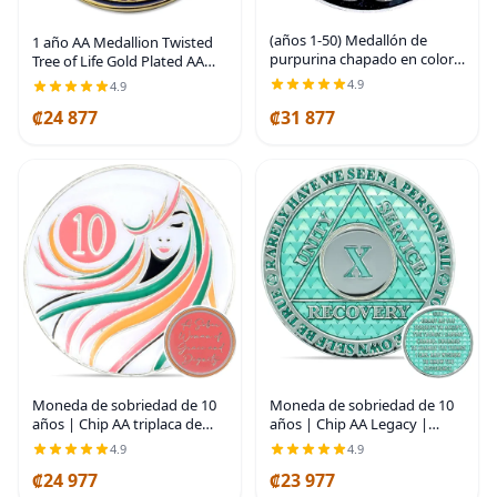
(años 1-50) Medallón de
1 año AA Medallion Twisted
purpurina chapado en color
Tree of Life Gold Plated AA
plateado AA Recovery de 1
Recovery Chip - Azul
4.9
4.9
año, arcoíris negro, azul,
translúcido
moneda de purpurina
₡24 877
₡31 877
plateada, cubierta de
Moneda de sobriedad de 10
Moneda de sobriedad de 10
años | Chip AA Legacy |
años | Chip AA triplaca de
Ficha de aniversario de
una mujer sobria | Regalo de
4.9
4.9
recuperación de triplaca
recuperación de fichas de
₡24 977
₡23 977
gruesa (Aqua) | Legacy
aniversario que brilla en la