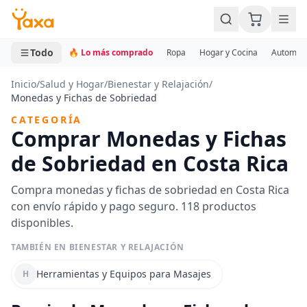
MINI CARRITO
0 productos
Todo
🔥 Lo más comprado
Ropa
Hogar y Cocina
Automotr
Inicio
/
Salud y Hogar
/
Bienestar y Relajación
/
Monedas y Fichas de Sobriedad
CATEGORÍA
Comprar Monedas y Fichas
de Sobriedad en Costa Rica
Compra monedas y fichas de sobriedad en Costa Rica
con envío rápido y pago seguro. 118 productos
disponibles.
TAMBIÉN EN BIENESTAR Y RELAJACIÓN
Herramientas y Equipos para Masajes
H