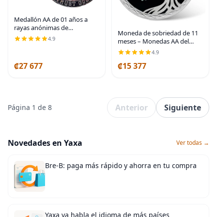
Medallón AA de 01 años a
rayas anónimas de
Moneda de sobriedad de 11
Alcohólicos anónimos con
4.9
meses – Monedas AA del
soporte para monedas
árbol de la vida de mariposa
4.9
de recuperación – Fichas AA
₡27 677
₡15 377
de once meses y medallones
– 1-40 chips de
Anterior
Siguiente
Página 1 de 8
Novedades en Yaxa
Ver todas →
Bre-B: paga más rápido y ahorra en tu compra
Yaxa ya habla el idioma de más países