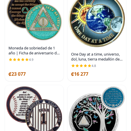
Moneda de sobriedad de 1
año | Ficha de aniversario de
One Day at a time, universo,
recuperación de chip AA con
dol, luna, tierra medallón de
4.9
purpurina (aguamarina) |
color chip con oración de
4.8
Glitter Sparkle Alcoholics
serenidad
Anonymous 24k
₡23 077
₡16 277