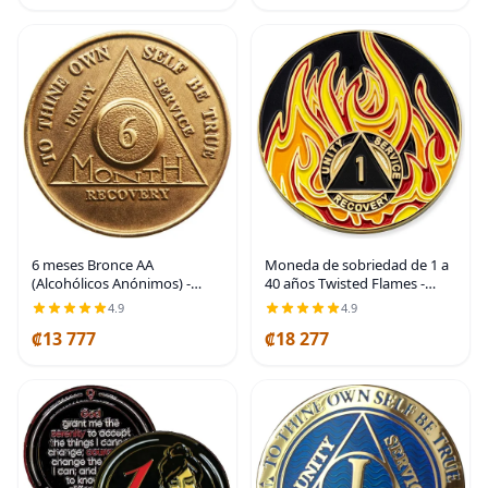
Heavy Weight 3D Texture
oscuridad
6 meses Bronce AA
Moneda de sobriedad de 1 a
(Alcohólicos Anónimos) -
40 años Twisted Flames -
Sobriedad/Cumpleaños/Aniversario/Recuperación/Medallón/Moneda
Fichas AA y medallones
4.9
4.9
chapados en oro - Moneda
₡13 777
₡18 277
de sobriedad de 1 año -
amarillo