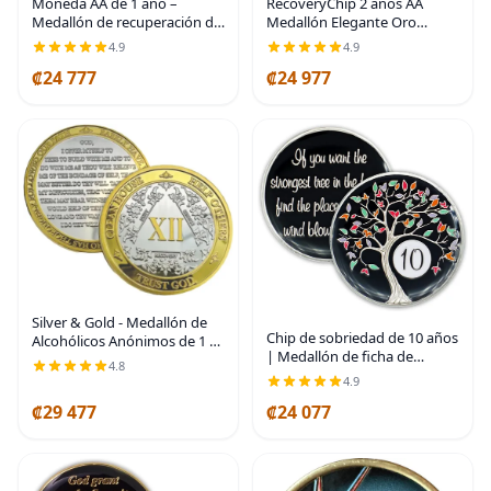
Moneda AA de 1 año –
RecoveryChip 2 años AA
Medallón de recuperación de
Medallón Elegante Oro
ondas estrelladas de Sobriety
Negro Plata Bi-Plated
4.9
4.9
Mint – azul/blanco/dorado
Alcohólicos Anónimos Chip
₡24 777
₡24 977
Silver & Gold - Medallón de
Chip de sobriedad de 10 años
Alcohólicos Anónimos de 1 a
| Medallón de ficha de
60 años (10 años (X)) Cápsula
4.8
moneda AA del árbol de la
AA incluida
4.9
vida con aniversario de
₡29 477
₡24 077
recuperación que brilla en la
oscuridad