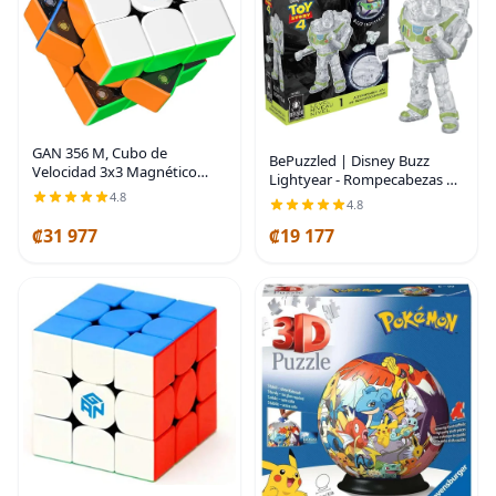
GAN 356 M, Cubo de
BePuzzled | Disney Buzz
Velocidad 3x3 Magnético
Lightyear - Rompecabezas de
356M Sin Calcomanías,
4.8
cristal 3D original, a partir de
4.8
Juguetes Antiestrés para
12 años
Niños y Adultos, Sin GES
₡31 977
₡19 177
Extra | Smooth turning,
stable