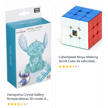
200
CuberSpeed Moyu Meilong
3x3 M Cubo de velocidad
magnético sin adhesivo MFJS
4.7
MEILONG 3x3x3 M Cubing
Classroom Meilong 3x3 M
Speed Cube
Hanayama Crystal Gallery -
Rompecabezas 3D cosido de
43 piezas
4.7