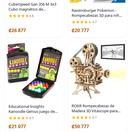
Cuberspeed Gan 356 M 3x3
Cubo magnético de
Ravensburger Pokemon -
velocidad - Lite, sin
Rompecabezas 3D para niños
4.8
calcomanías, rompecabezas
a partir de 6 años, 72 piezas,
4.7
de cubo mágico
no requiere pegamento,
₡26 877
₡20 777
regalos para niños y niñas
ROKR Rompecabezas de
Educational Insights
Madera 3D Vitascope para
Kanoodle Genius Juego de
Adultos - Kits de
Rompecabezas 3D para
4.7
4.7
Construcción de Modelos
Cerebro y Desafíos
₡21 077
₡50 777
Construcción Mecánica para
Intelectuales para Adultos,
Adultos para Construir,
Adolescentes y Niños, Más de