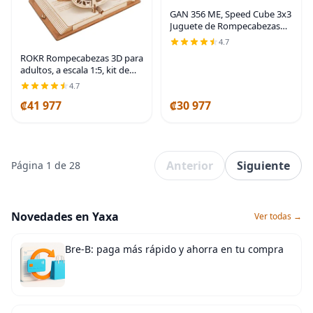
GAN 356 ME, Speed Cube 3x3
Juguete de Rompecabezas
Magnético con 48 Imanes
4.7
GES Pro+ Personalizado 12
ROKR Rompecabezas 3D para
Configuraciones de Tensión,
adultos, a escala 1:5, kit de
Ideal para Niños,
modelo de violonchelo con
4.7
base, 199 piezas, caja de
₡41 977
₡30 977
música de madera, kit de
construcción,
Anterior
Siguiente
Página 1 de 28
Novedades en Yaxa
Ver todas →
Bre-B: paga más rápido y ahorra en tu compra