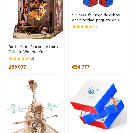
STEAM Life Juego de cubos
de velocidad, paquete de 10
unidades, variedad de
4.7
formas, tamaños y niveles de
dificultad – Incluye 2x2, 3x3,
pirámide,
Rolife Kit de Rincón de Libro
Fall into Wonder Kit en
Miniatura de Bricolaje, Hueco
4.8
de Árbol de 9.9" Rincón de
₡55 077
₡54 777
Libro Rompecabezas de
Madera 3D con