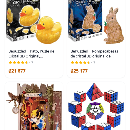
BePuzzled | Rompecabezas
Bepuzzled | Pato, Puzle de
de cristal 3D original de
Cristal 3D Original,
conejo, marrón, a partir de 12
Rompecabezas Único,
4.7
4.7
años
Divertido y Entretenido,
₡21 677
₡25 177
¡Claclea Tu Camino Hacia la
Diversión!