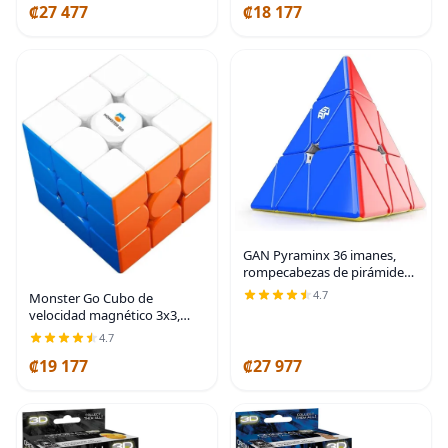
₡27 477
₡18 177
GAN Pyraminx 36 imanes,
rompecabezas de pirámide
magnética de velocidad,
4.7
Monster Go Cubo de
cubo triangular sin
velocidad magnético 3x3,
calcomanías (estándar)
cubo mágico sin calcomanías
4.7
de 48 imanes, juguete de
₡19 177
₡27 977
rompecabezas 3D educativo
para niños principiantes,