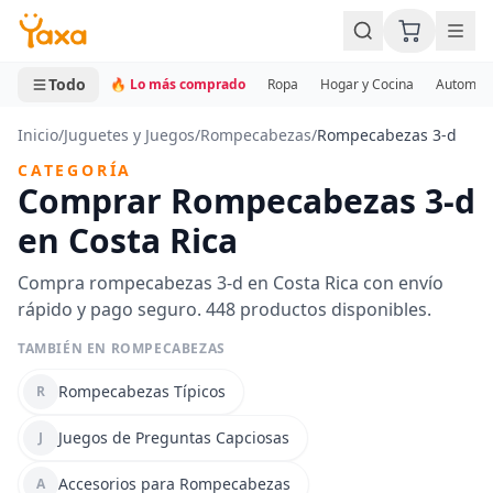
MINI CARRITO
0 productos
Todo
🔥 Lo más comprado
Ropa
Hogar y Cocina
Automotr
Inicio
/
Juguetes y Juegos
/
Rompecabezas
/
Rompecabezas 3-d
CATEGORÍA
Comprar Rompecabezas 3-d
en Costa Rica
Compra rompecabezas 3-d en Costa Rica con envío
rápido y pago seguro. 448 productos disponibles.
TAMBIÉN EN ROMPECABEZAS
Rompecabezas Típicos
R
Juegos de Preguntas Capciosas
J
Accesorios para Rompecabezas
A