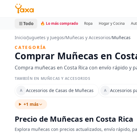
MINI CARRITO
0 productos
Todo
🔥 Lo más comprado
Ropa
Hogar y Cocina
Aut
Inicio
/
Juguetes y Juegos
/
Muñecas y Accesorios
/
Muñecas
CATEGORÍA
Comprar Muñecas en Costa
Compra muñecas en Costa Rica con envío rápido y p
TAMBIÉN EN MUÑECAS Y ACCESORIOS
Accesorios de Casas de Muñecas
Accesorios 
A
A
+1 más
Precio de Muñecas en Costa Rica
Explora muñecas con precios actualizados, envío rápido, pa