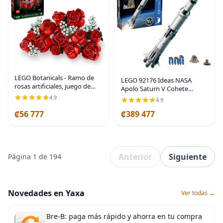
LEGO Botanicals - Ramo de
LEGO 92176 Ideas NASA
rosas artificiales, juego de
Apolo Saturn V Cohete
construcción de rosas rojas
Espacial y Vehículos, Set de
4.9
4.9
falsas para adultos, mayores
Construcción de
de 18 años, regalos para
₡56 777
₡389 477
Coleccionistas de Naves
cumpleaños
Espaciales con Soporte de
Anterior
Siguiente
Página 1 de 194
Novedades en Yaxa
Ver todas →
Bre-B: paga más rápido y ahorra en tu compra