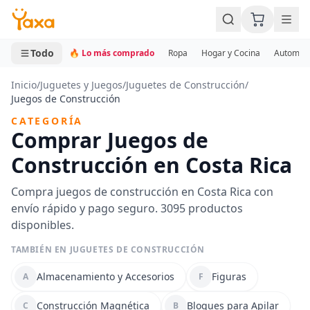
MINI CARRITO
0 productos
Todo
🔥 Lo más comprado
Ropa
Hogar y Cocina
Automotr
Inicio
/
Juguetes y Juegos
/
Juguetes de Construcción
/
Juegos de Construcción
CATEGORÍA
Comprar Juegos de
Construcción en Costa Rica
Compra juegos de construcción en Costa Rica con
envío rápido y pago seguro. 3095 productos
disponibles.
TAMBIÉN EN JUGUETES DE CONSTRUCCIÓN
Almacenamiento y Accesorios
Figuras
A
F
Construcción Magnética
Bloques para Apilar
C
B