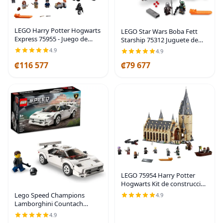
LEGO Harry Potter Hogwarts
LEGO Star Wars Boba Fett
Express 75955 - Juego de
Starship 75312 Juguete de
construcción de tren de
construcción – Juego de
4.9
4.9
juguete que incluye tren
modelo Mandaloriano con
₡116 577
₡79 677
modelo y minifiguras de
icónico caza estelar con alas
Harry Potter, Hermione
giratorias y 2
LEGO 75954 Harry Potter
Hogwarts Kit de construcción
del Gran Comedor, 878 piezas
Lego Speed Champions
4.9
Lamborghini Countach
76908, réplica de modelo de
4.9
juguete de carreras, juego de