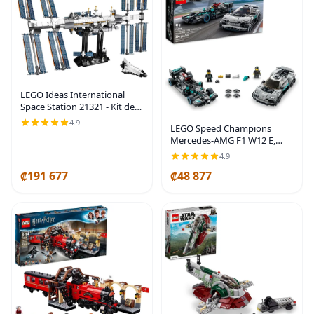
LEGO Ideas International
Space Station 21321 - Kit de
construcción para adultos, es
4.9
LEGO Speed Champions
un gran regalo de
Mercedes-AMG F1 W12 E,
cumpleaños (864 piezas)
juego de autos de juguete
4.9
Performance & Project One,
₡191 677
₡48 877
kit de construcción de autos
modelo Mercedes,