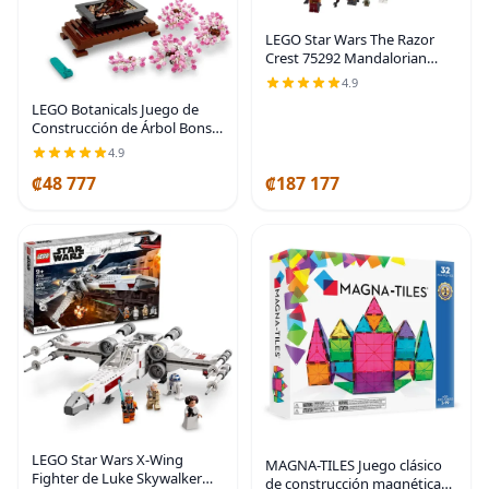
LEGO Star Wars The Razor
Crest 75292 Mandalorian
Starship Juguete, Idea de
4.9
Regalo para Niños, Niños y
LEGO Botanicals Juego de
Niñas con la Minifigura del
Construcción de Árbol Bonsái
Niño "Baby Yoda"
- Plantas de Árbol Bonsái
4.9
Artificial para Decoración del
₡48 777
₡187 177
Hogar, Adultos de 18+ Años -
Plantas
LEGO Star Wars X-Wing
MAGNA-TILES Juego clásico
Fighter de Luke Skywalker
de construcción magnética