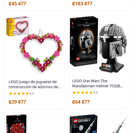
₡45 477
₡183 877
construcción coleccionable
con minifigura de
LEGO Star Wars The
LEGO Juego de juguetes de
Mandalorian Helmet 75328
construcción de adornos de
Kit de modelo para construir,
corazón, idea divertida de
4.9
4.9
juego de decoración
artes y manualidades para
coleccionable para adultos,
₡29 877
₡64 877
niñas y niños, a partir de 9
hombres, mujeres, mamá,
años, para