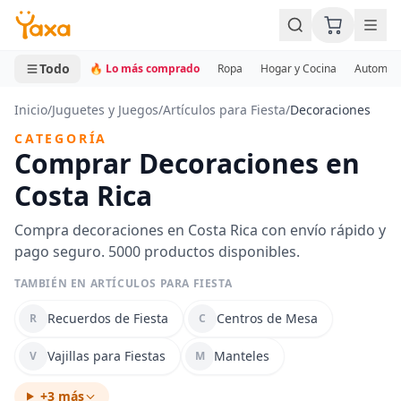
MINI CARRITO
0 productos
Todo
🔥 Lo más comprado
Ropa
Hogar y Cocina
Automotr
Inicio
/
Juguetes y Juegos
/
Artículos para Fiesta
/
Decoraciones
CATEGORÍA
Comprar Decoraciones en
Costa Rica
Compra decoraciones en Costa Rica con envío rápido y
pago seguro. 5000 productos disponibles.
TAMBIÉN EN ARTÍCULOS PARA FIESTA
Recuerdos de Fiesta
Centros de Mesa
R
C
Vajillas para Fiestas
Manteles
V
M
+3 más