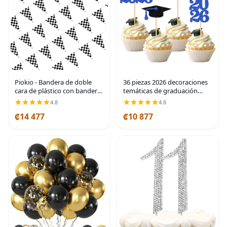
Piokio - Bandera de doble
36 piezas 2026 decoraciones
cara de plástico con bandera
temáticas de graduación
a cuadros, decoraciones de
2026 con purpurina para la
4.8
4.8
cumpleaños de carreras, para
clase de 2026 para
₡14 477
₡10 877
suministros de fiesta de
graduación, diploma de
autos Nascar
graduación 2026, Azul