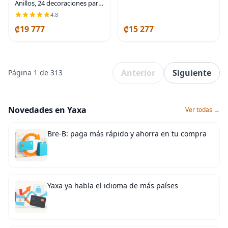
Anillos, 24 decoraciones para
cupcakes con Bluey, Bingo,
4.8
Bandit y Chilli, 3D seguros
₡19 777
₡15 277
para alimentos, paquete de
24
Anterior
Siguiente
Página 1 de 313
Novedades en Yaxa
Ver todas →
Bre-B: paga más rápido y ahorra en tu compra
Yaxa ya habla el idioma de más países