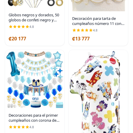
Globos negros y dorados, 50
Decoración para tarta de
globos de confeti negro y
cumpleaños número 11 con
dorado de 12 pulgadas,
4.8
diamantes de imitación, el
decoraciones de fiesta para
4.8
mejor recuerdo,
cumpleaños, graduación,
₡20 177
₡13 777
decoraciones para fiesta de
Año Nuevo, boda,
11 años, color plateado
Decoraciones para el primer
cumpleaños con corona de
cumpleaños, decoración para
4.8
el primer cumpleaños del