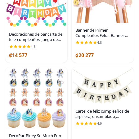
Banner de Primer
Decoraciones de pancarta de
Cumpleaños Feliz - Banner de
feliz cumpleaños, juego de
Silla Alta con Borlas para
4.8
decoraciones de cumpleaños
Decoración de Fiesta de
4.8
de arcoíris, banderas de
Cumpleaños de Niña y Niño,
₡14 577
₡20 277
papel con 9 bolas de panal y
Accesorios de Fotos de
guirnalda de
Cartel de feliz cumpleaños de
arpillera, ensamblado,
reutilizable, negro, letrero de
4.9
feliz cumpleaños para
decoraciones rústicas de
DecoPac Bluey So Much Fun
fiesta de