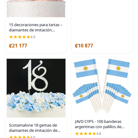
Suministros para Fiestas.
15 decoraciones para tartas –
diamantes de imitación
plateados – 15 cumpleaños o
4.9
aniversario | Premium Silver
₡21 177
₡10 877
Metal - Sparkly Rhinestone
Cake
JAVD CYPS - 100 banderas
Scotamalone 18 gemas de
argentinas con palillos de
diamantes de imitación de
dientes, mini palillo para
4.8
alta calidad para decoración
cupcakes, banderas
4.8