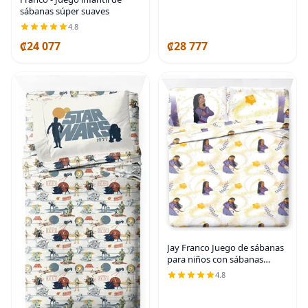
reversible, color rojo
sábanas súper suaves
4.8
₡24 077
₡28 777
Jay Franco Juego de sábanas
para niños con sábanas
bajeras, planas y funda de
4.8
almohada, ropa de cama
ultrasuave con funda de
almohada para Blanco -