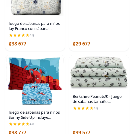
Juego de sábanas para niños
Jay Franco con sábana
ajustable, sábana lisa y funda
4.8
de almohada - Ropa de cama
₡38 677
₡29 677
ultra suave con funda de
almohada para
Berkshire Peanuts® - Juego
de sábanas tamaño
individual, 3 piezas, diseño de
4.8
personajes lindos Snoopy de
Juego de sábanas para niños
microfibra suave, mini
Sunny Side Up incluye
Snoopy y Woodstock
sábanas y funda de
4.8
almohada - 100% ropa de
₡38 777
₡39 577
cama de microfibra y