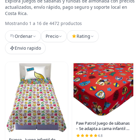
Explora juegos de sabanas y fundas de almohada con precios
actualizados, envío rápido, pago seguro y soporte local en
Costa Rica.
Mostrando 1 a 16 de 4472 productos
Ordenar
Precio
Rating
Envio rapido
Paw Patrol Juego de sábanas
– Se adapta a cama infantil o
colchón de cuna – Sábana
4.8
bajera y funda de almohada
Franco - Juego infantil de