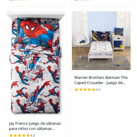
decoración para la
habitación,
Warner Brothers Batman The
Caped Crusader - Juego de
sábanas de 2 piezas para
4.8
niños pequeños, sábana
bajera ajustable y funda de
almohada reversible
Jay Franco Juego de sábanas
para niños con sábanas
bajeras, planas y funda de
4.8