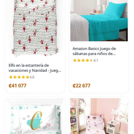
Amazon Basics Juego de
sábanas para niños de
microfibra ligera, suave y fácil
4.7
de lavar, 3 piezas, tamaño
Elfo en la estantería de
Twin, Aqua brillante, diseño
vacaciones y Navidad - Juego
sólido
de sábanas súper suaves
4.8
100% algodón franela,
₡41 077
₡22 677
tamaño matrimonial,
(producto oficialmente