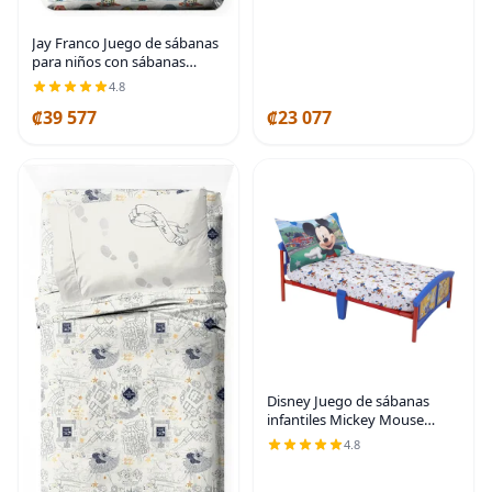
Jay Franco Juego de sábanas
para niños con sábanas
bajeras, planas y funda de
4.8
almohada, ropa de cama
₡39 577
₡23 077
ultrasuave con funda de
almohada para
Disney Juego de sábanas
infantiles Mickey Mouse
Having Fun (2 unidades)
4.8