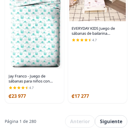
EVERYDAY KIDS Juego de
sábanas de bailarina
afroamericana para niños
4.7
pequeños
Jay Franco - Juego de
sábanas para niños con
sábana bajera, sábana
4.7
encimera y funda para
₡23 977
₡17 277
almohada - Ropa de cama
ultra suave con funda para
almohada
Anterior
Siguiente
Página 1 de 280