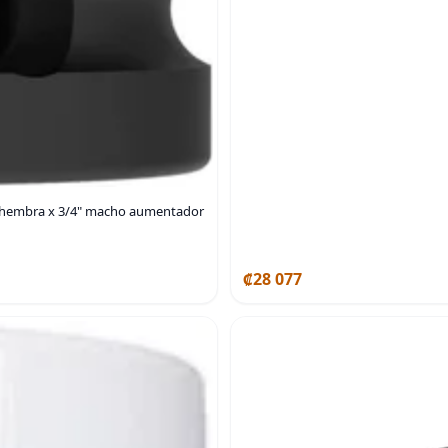
" hembra x 3/4" macho aumentador
₡28 077