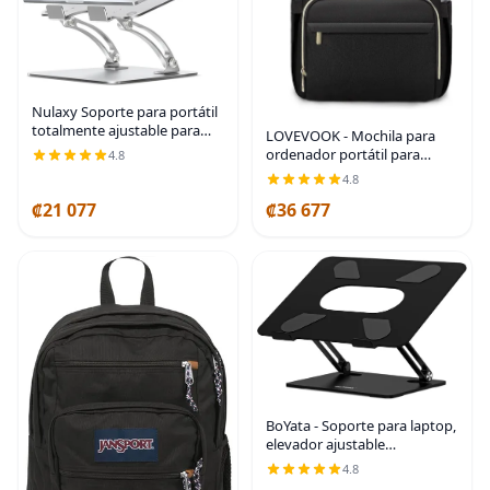
Nulaxy Soporte para portátil
totalmente ajustable para
LOVEVOOK - Mochila para
escritorio, elevador de
ordenador portátil para
4.8
computadora de aluminio
mujer, de negocios, de viaje,
4.8
plegable doble con
para libros, con puerto USB,
ventilación térmica,
₡21 077
₡36 677
para portátil de 15.6
pulgadas, color
BoYata - Soporte para laptop,
elevador ajustable
multiángulo, hasta 17
4.8
pulgadas, color negro |