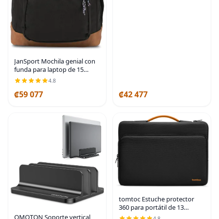
Sturdy alloy steel, heat-vent
design and silicone
JanSport Mochila genial con
funda para laptop de 15
pulgadas, mochila grande
4.8
para computadora con 2
₡59 077
₡42 477
compartimentos, correas
ergonómicas, Negro
tomtoc Estuche protector
360 para portátil de 13
pulgadas para el nuevo
OMOTON Soporte vertical
4.8