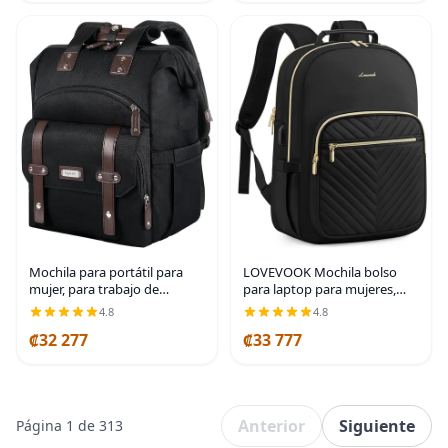
amplia con
LOVEVOOK Mochila bolso
Mochila para portátil para
para laptop para mujeres,
mujer, para trabajo de
bolsas de computadora de
doctoras, profesoras,
4.8
4.8
trabajo y viaje, mochila
enfermeras, de 15.6
₡32 277
₡33 777
escolar universitaria para
pulgadas, mochila
estudiante chica,
universitaria de apertura
amplia con
Anterior
Siguiente
Página 1 de 313