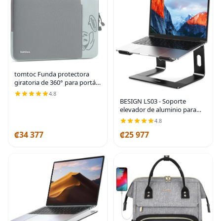
tomtoc Funda protectora
giratoria de 360° para portátil
de 13 pulgadas, nuevo
4.8
MacBook Air M4/A3240 2025,
BESIGN LS03 - Soporte
M3/A3113, M2/A2681
elevador de aluminio para
M1/A2337 A2179 A1932,
laptop, ergonómico y
4.8
desmontable, elevador para
₡34 377
₡25 977
computadora, compatible
con MacBook Air Pro, Dell,